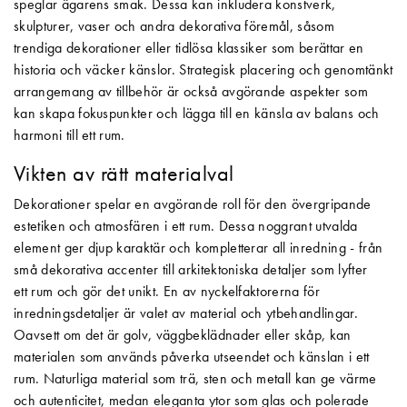
speglar ägarens smak. Dessa kan inkludera konstverk,
skulpturer, vaser och andra dekorativa föremål, såsom
trendiga dekorationer eller tidlösa klassiker som berättar en
historia och väcker känslor. Strategisk placering och genomtänkt
arrangemang av tillbehör är också avgörande aspekter som
kan skapa fokuspunkter och lägga till en känsla av balans och
harmoni till ett rum.
Vikten av rätt materialval
Dekorationer spelar en avgörande roll för den övergripande
estetiken och atmosfären i ett rum. Dessa noggrant utvalda
element ger djup karaktär och kompletterar all inredning - från
små dekorativa accenter till arkitektoniska detaljer som lyfter
ett rum och gör det unikt. En av nyckelfaktorerna för
inredningsdetaljer är valet av material och ytbehandlingar.
Oavsett om det är golv, väggbeklädnader eller skåp, kan
materialen som används påverka utseendet och känslan i ett
rum. Naturliga material som trä, sten och metall kan ge värme
och autenticitet, medan eleganta ytor som glas och polerade