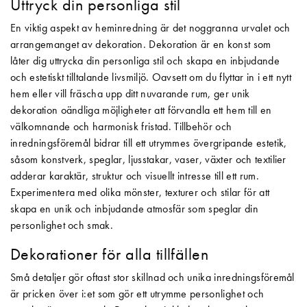
Uttryck din personliga stil
En viktig aspekt av heminredning är det noggranna urvalet och
arrangemanget av dekoration. Dekoration är en konst som
låter dig uttrycka din personliga stil och skapa en inbjudande
och estetiskt tilltalande livsmiljö. Oavsett om du flyttar in i ett nytt
hem eller vill fräscha upp ditt nuvarande rum, ger unik
dekoration oändliga möjligheter att förvandla ett hem till en
välkomnande och harmonisk fristad. Tillbehör och
inredningsföremål bidrar till ett utrymmes övergripande estetik,
såsom konstverk, speglar, ljusstakar, vaser, växter och textilier
adderar karaktär, struktur och visuellt intresse till ett rum.
Experimentera med olika mönster, texturer och stilar för att
skapa en unik och inbjudande atmosfär som speglar din
personlighet och smak.
Dekorationer för alla tillfällen
Små detaljer gör oftast stor skillnad och unika inredningsföremål
är pricken över i:et som gör ett utrymme personlighet och