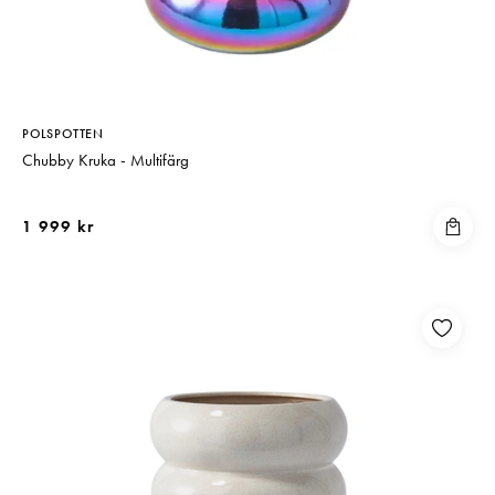
Matberedare & Mixer
Vattenkokare
POLSPOTTEN
Chubby Kruka - Multifärg
1 999 kr