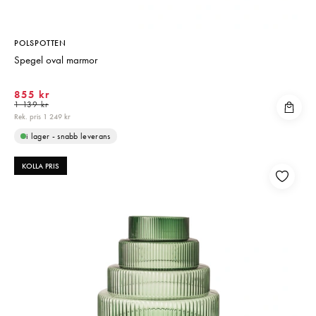
POLSPOTTEN
Spegel oval marmor
855 kr
1 139 kr
Rek. pris 1 249 kr
i lager - snabb leverans
KOLLA PRIS