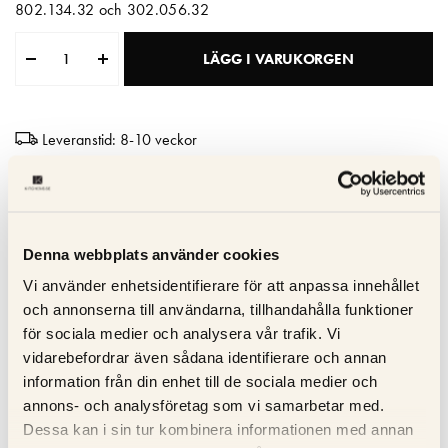
802.134.32 och 302.056.32
Matberedare & Mixer
LÄGG I VARUKORGEN
Vattenkokare
Leveranstid: 8-10 veckor
Hög kvalitet
Tillverkad i Italien
10 års garanti
Denna webbplats använder cookies
Vi använder enhetsidentifierare för att anpassa innehållet
och annonserna till användarna, tillhandahålla funktioner
Specifikation
för sociala medier och analysera vår trafik. Vi
vidarebefordrar även sådana identifierare och annan
Beskrivning
information från din enhet till de sociala medier och
annons- och analysföretag som vi samarbetar med.
Recensioner
Dessa kan i sin tur kombinera informationen med annan