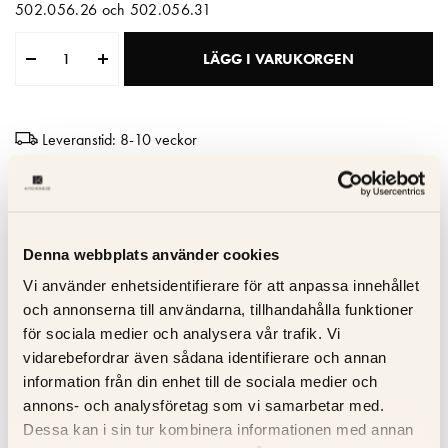
502.056.26 och 502.056.31
Matberedare & Mixer
LÄGG I VARUKORGEN
Vattenkokare
Leveranstid: 8-10 veckor
Hög kvalitet
Tillverkad i Italien
10 års garanti
Denna webbplats använder cookies
Vi använder enhetsidentifierare för att anpassa innehållet
och annonserna till användarna, tillhandahålla funktioner
Specifikation
för sociala medier och analysera vår trafik. Vi
vidarebefordrar även sådana identifierare och annan
Beskrivning
information från din enhet till de sociala medier och
annons- och analysföretag som vi samarbetar med.
Recensioner
Dessa kan i sin tur kombinera informationen med annan