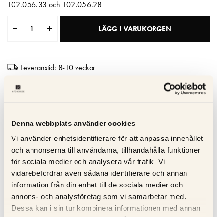
102.056.33 och 102.056.28
Matberedare & Mixer
LÄGG I VARUKORGEN
Vattenkokare
Leveranstid: 8-10 veckor
Hög kvalitet
Tillverkad i Italien
10 års garanti
Denna webbplats använder cookies
Vi använder enhetsidentifierare för att anpassa innehållet
och annonserna till användarna, tillhandahålla funktioner
Specifikation
för sociala medier och analysera vår trafik. Vi
vidarebefordrar även sådana identifierare och annan
Beskrivning
information från din enhet till de sociala medier och
annons- och analysföretag som vi samarbetar med.
Recensioner
Dessa kan i sin tur kombinera informationen med annan