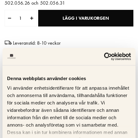
502.056.26 och 502.056.31
Matberedare & Mixer
LÄGG I VARUKORGEN
Vattenkokare
Leveranstid: 8-10 veckor
Hög kvalitet
Tillverkad i Italien
10 års garanti
Denna webbplats använder cookies
Vi använder enhetsidentifierare för att anpassa innehållet
och annonserna till användarna, tillhandahålla funktioner
Specifikation
för sociala medier och analysera vår trafik. Vi
vidarebefordrar även sådana identifierare och annan
Beskrivning
information från din enhet till de sociala medier och
annons- och analysföretag som vi samarbetar med.
Recensioner
Dessa kan i sin tur kombinera informationen med annan