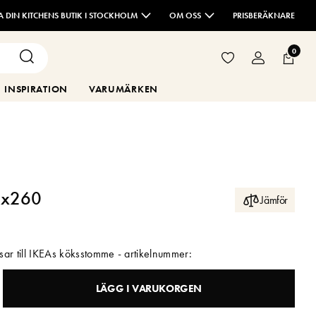
TA DIN KITCHENS BUTIK I STOCKHOLM
OM OSS
PRISBERÄKNARE
0
INSPIRATION
VARUMÄRKEN
30x260
Jämför
sar till IKEAs köksstomme - artikelnummer:
LÄGG I VARUKORGEN