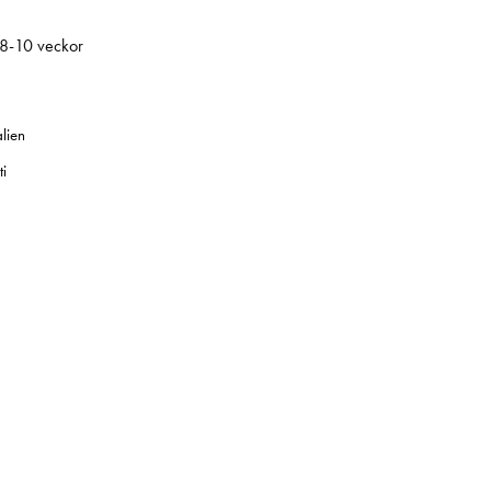
 8-10 veckor
alien
i