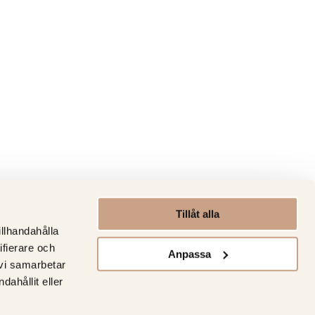
Tillåt alla
illhandahålla
ifierare och
Anpassa
 vi samarbetar
ahållit eller