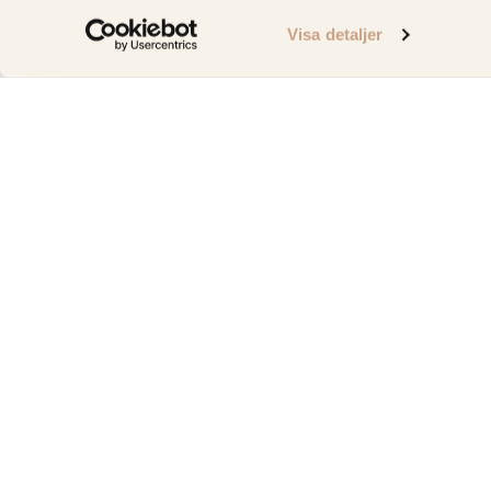
Visa detaljer
Vi erbjuder bänkskivor i Stockholm i högkvalitativa mate
kvartsit, granit, komposit, keramik, kalksten och terrazzo.