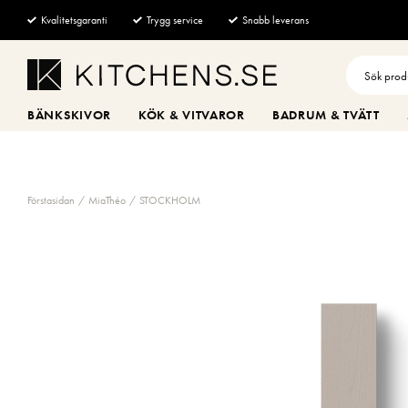
Kvalitetsgaranti
Trygg service
Snabb leverans
BÄNKSKIVOR
KÖK & VITVAROR
BADRUM & TVÄTT
Förstasidan
MiaThéo
STOCKHOLM