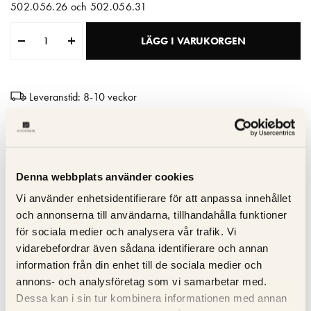
502.056.26 och 502.056.31
Matberedare & Mixer
LÄGG I VARUKORGEN
Vattenkokare
Leveranstid: 8-10 veckor
Hög kvalitet
Tillverkad i Italien
10 års garanti
Denna webbplats använder cookies
Vi använder enhetsidentifierare för att anpassa innehållet
och annonserna till användarna, tillhandahålla funktioner
Specifikation
för sociala medier och analysera vår trafik. Vi
vidarebefordrar även sådana identifierare och annan
Beskrivning
information från din enhet till de sociala medier och
annons- och analysföretag som vi samarbetar med.
Recensioner
Dessa kan i sin tur kombinera informationen med annan