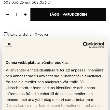
502.056.26 och 502.056.31
Matberedare & Mixer
LÄGG I VARUKORGEN
Vattenkokare
Leveranstid: 8-10 veckor
Hög kvalitet
Tillverkad i Italien
10 års garanti
Denna webbplats använder cookies
Vi använder enhetsidentifierare för att anpassa innehållet
och annonserna till användarna, tillhandahålla funktioner
Specifikation
för sociala medier och analysera vår trafik. Vi
vidarebefordrar även sådana identifierare och annan
Beskrivning
information från din enhet till de sociala medier och
annons- och analysföretag som vi samarbetar med.
Recensioner
Dessa kan i sin tur kombinera informationen med annan