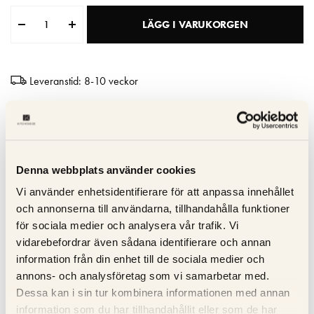
Matberedare & Mixer
LÄGG I VARUKORGEN
Vattenkokare
Leveranstid: 8-10 veckor
Hög kvalitet
Tillverkad i Italien
10 års garanti
Denna webbplats använder cookies
Vi använder enhetsidentifierare för att anpassa innehållet
Specifikation
och annonserna till användarna, tillhandahålla funktioner
för sociala medier och analysera vår trafik. Vi
vidarebefordrar även sådana identifierare och annan
Beskrivning
information från din enhet till de sociala medier och
annons- och analysföretag som vi samarbetar med.
Recensioner
Dessa kan i sin tur kombinera informationen med annan
information som du har tillhandahållit eller som de har