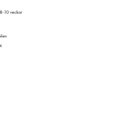
 8-10 veckor
alien
i