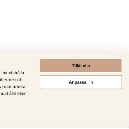
Tillåt alla
illhandahålla
ifierare och
Anpassa
 vi samarbetar
ahållit eller