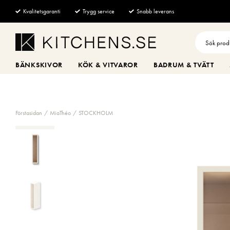
Kvalitetsgaranti
Trygg service
Snabb leverans
BÄNKSKIVOR
KÖK & VITVAROR
BADRUM & TVÄTT
Förstasidan
MiaThéo
STOCKHOLM