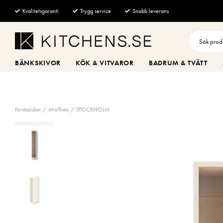
Kvalitetsgaranti
Trygg service
Snabb leverans
BÄNKSKIVOR
KÖK & VITVAROR
BADRUM & TVÄTT
Förstasidan
MiaThéo
STOCKHOLM