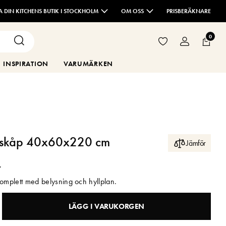
TA DIN KITCHENS BUTIK I STOCKHOLM
OM OSS
PRISBERÄKNARE
0
INSPIRATION
VARUMÄRKEN
ögskåp 40x60x220 cm
Jämför
r
komplett med belysning och hyllplan.
LÄGG I VARUKORGEN