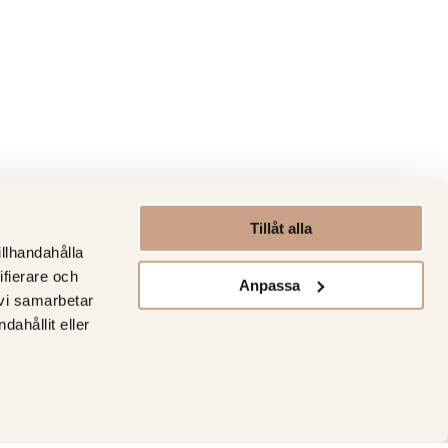
Tillåt alla
illhandahålla
ifierare och
Anpassa
 vi samarbetar
ahållit eller