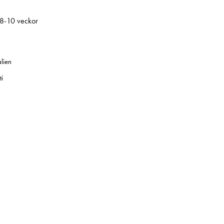
 8-10 veckor
alien
i