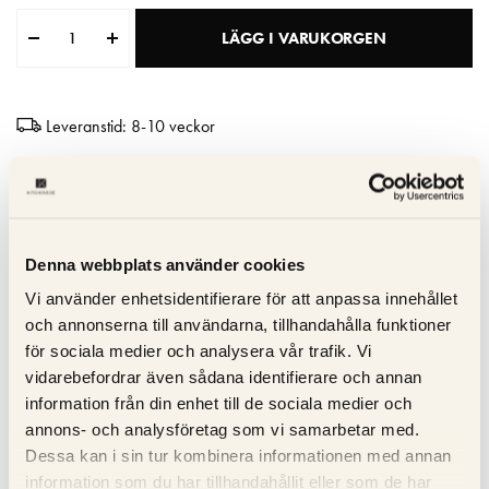
Matberedare & Mixer
LÄGG I VARUKORGEN
Vattenkokare
Leveranstid: 8-10 veckor
Hög kvalitet
Tillverkad i Italien
10 års garanti
Denna webbplats använder cookies
Vi använder enhetsidentifierare för att anpassa innehållet
Specifikation
och annonserna till användarna, tillhandahålla funktioner
för sociala medier och analysera vår trafik. Vi
vidarebefordrar även sådana identifierare och annan
Beskrivning
information från din enhet till de sociala medier och
annons- och analysföretag som vi samarbetar med.
Recensioner
Dessa kan i sin tur kombinera informationen med annan
information som du har tillhandahållit eller som de har