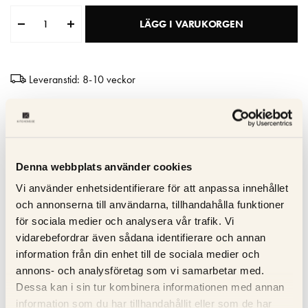
Matberedare & Mixer
LÄGG I VARUKORGEN
Vattenkokare
Leveranstid: 8-10 veckor
Hög kvalitet
Tillverkad i Italien
10 års garanti
Denna webbplats använder cookies
Vi använder enhetsidentifierare för att anpassa innehållet
Specifikation
och annonserna till användarna, tillhandahålla funktioner
för sociala medier och analysera vår trafik. Vi
vidarebefordrar även sådana identifierare och annan
Beskrivning
information från din enhet till de sociala medier och
annons- och analysföretag som vi samarbetar med.
Recensioner
Dessa kan i sin tur kombinera informationen med annan
information som du har tillhandahållit eller som de har