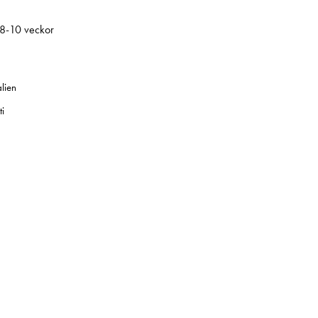
 8-10 veckor
alien
i