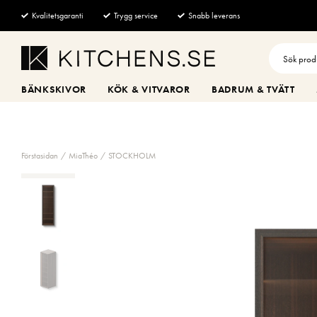
Kvalitetsgaranti
Trygg service
Snabb leverans
BÄNKSKIVOR
KÖK & VITVAROR
BADRUM & TVÄTT
Förstasidan
MiaThéo
STOCKHOLM