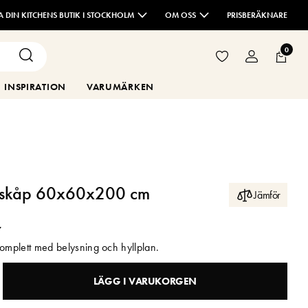
TA DIN KITCHENS BUTIK I STOCKHOLM
OM OSS
PRISBERÄKNARE
0
INSPIRATION
VARUMÄRKEN
ögskåp 60x60x200 cm
Jämför
r
komplett med belysning och hyllplan.
LÄGG I VARUKORGEN