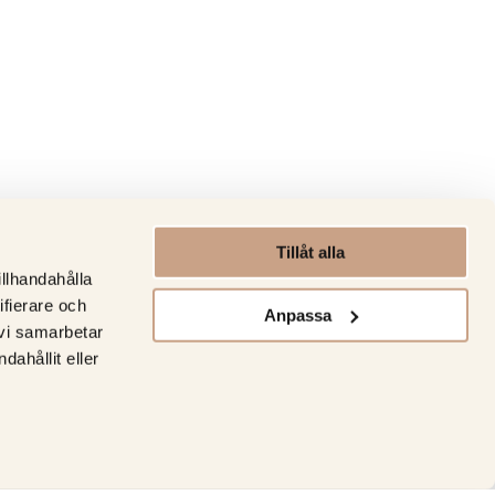
Tillåt alla
illhandahålla
ifierare och
Anpassa
 vi samarbetar
ahållit eller