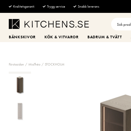
Kvalitetsgaranti
Trygg service
Snabb leverans
BÄNKSKIVOR
KÖK & VITVAROR
BADRUM & TVÄTT
Förstasidan
MiaThéo
STOCKHOLM