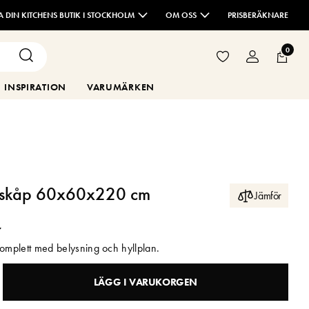
TA DIN KITCHENS BUTIK I STOCKHOLM
OM OSS
PRISBERÄKNARE
0
INSPIRATION
VARUMÄRKEN
ögskåp 60x60x220 cm
Jämför
r
komplett med belysning och hyllplan.
LÄGG I VARUKORGEN