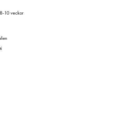
 8-10 veckor
alien
i