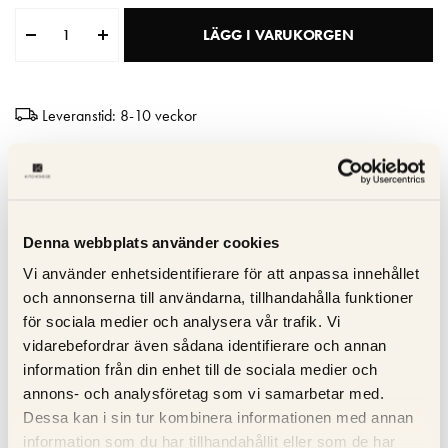
Matberedare & Mixer
LÄGG I VARUKORGEN
Vattenkokare
Leveranstid: 8-10 veckor
Hög kvalitet
Tillverkad i Italien
10 års garanti
Denna webbplats använder cookies
Vi använder enhetsidentifierare för att anpassa innehållet
Specifikation
och annonserna till användarna, tillhandahålla funktioner
för sociala medier och analysera vår trafik. Vi
vidarebefordrar även sådana identifierare och annan
Beskrivning
information från din enhet till de sociala medier och
annons- och analysföretag som vi samarbetar med.
Recensioner
Dessa kan i sin tur kombinera informationen med annan
information som du har tillhandahållit eller som de har