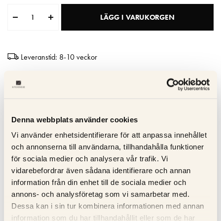
Matberedare & Mixer
LÄGG I VARUKORGEN
Vattenkokare
Leveranstid: 8-10 veckor
Hög kvalitet
Tillverkad i Italien
10 års garanti
Denna webbplats använder cookies
Vi använder enhetsidentifierare för att anpassa innehållet
Specifikation
och annonserna till användarna, tillhandahålla funktioner
för sociala medier och analysera vår trafik. Vi
vidarebefordrar även sådana identifierare och annan
Beskrivning
information från din enhet till de sociala medier och
annons- och analysföretag som vi samarbetar med.
Recensioner
Dessa kan i sin tur kombinera informationen med annan
information som du har tillhandahållit eller som de har