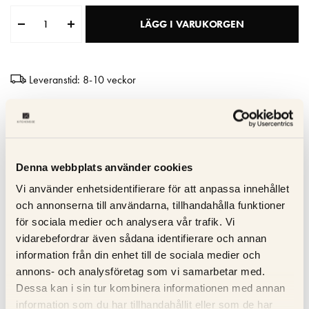
Matberedare & Mixer
LÄGG I VARUKORGEN
Vattenkokare
Leveranstid: 8-10 veckor
Hög kvalitet
Tillverkad i Italien
10 års garanti
Denna webbplats använder cookies
Vi använder enhetsidentifierare för att anpassa innehållet
Specifikation
och annonserna till användarna, tillhandahålla funktioner
för sociala medier och analysera vår trafik. Vi
vidarebefordrar även sådana identifierare och annan
Beskrivning
information från din enhet till de sociala medier och
annons- och analysföretag som vi samarbetar med.
Recensioner
Dessa kan i sin tur kombinera informationen med annan
information som du har tillhandahållit eller som de har