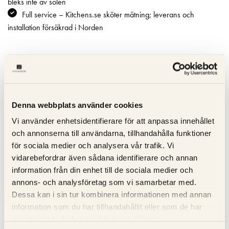
bleks inte av solen
Full service – Kitchens.se sköter mätning; leverans och
installation försäkrad i Norden
Specifikation
Beskrivning
Denna webbplats använder cookies
Vi använder enhetsidentifierare för att anpassa innehållet
Recensioner
och annonserna till användarna, tillhandahålla funktioner
för sociala medier och analysera vår trafik. Vi
Om tillverkaren
vidarebefordrar även sådana identifierare och annan
information från din enhet till de sociala medier och
annons- och analysföretag som vi samarbetar med.
RELATERADE PRODUKTER
Dessa kan i sin tur kombinera informationen med annan
information som du har tillhandahållit eller som de har
samlat in när du har använt deras tjänster.
KOLLA PRIS
KOLLA PRISET