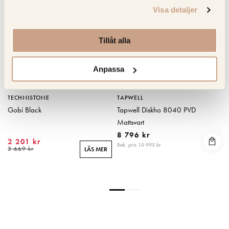
Visa detaljer
Tillåt alla
Anpassa
TECHNISTONE
TAPWELL
Gobi Black
Tapwell Diskho 8040 PVD
Mattsvart
8 796 kr
2 201 kr
Rek. pris 10 995 kr
R
3 669 kr
LÄS MER