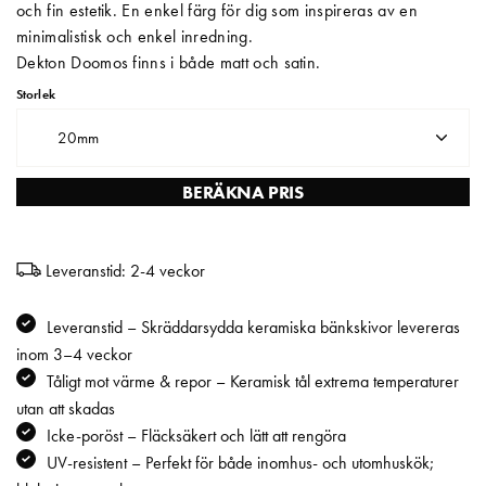
och fin estetik. En enkel färg för dig som inspireras av en
minimalistisk och enkel inredning.
Matberedare & Mixer
Dekton Doomos finns i både matt och satin.
Vattenkokare
Storlek
20mm
BERÄKNA PRIS
Leveranstid: 2-4 veckor
Leveranstid – Skräddarsydda keramiska bänkskivor levereras
inom 3–4 veckor
Tåligt mot värme & repor – Keramisk tål extrema temperaturer
utan att skadas
Icke-poröst – Fläcksäkert och lätt att rengöra
UV-resistent – Perfekt för både inomhus- och utomhuskök;