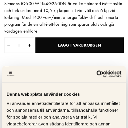
Siemens iQ500 WN54G2A0DN är en kombinerad tvättmaskin
Matberedare & Mixer
och torktumlare med 10,5 kg kapacitet vid tvätt och 6 kg vid
torkning. Med 1400 varv/min, energieffektiv drift och smarta
Vattenkokare
program får du en allt-i-ett-lösning som sparar plats och gör
vardagen enklare.
LÄGG I VARUKORGEN
Leveranstid: Beställningsvara – leveranstid kan ej beräknas
Kvalitetsgaranti
Trygg service
Denna webbplats använder cookies
Snabb leverans
Vi använder enhetsidentifierare för att anpassa innehållet
och annonserna till användarna, tillhandahålla funktioner
för sociala medier och analysera vår trafik. Vi
Specifikation
vidarebefordrar även sådana identifierare och annan