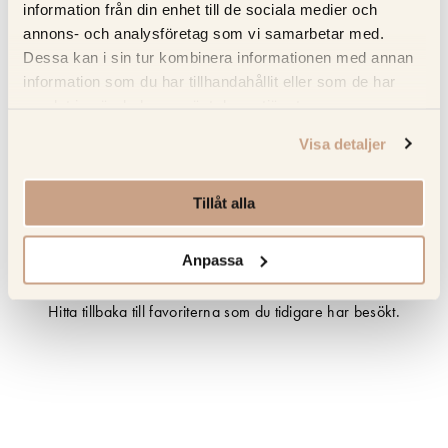
information från din enhet till de sociala medier och
Beskrivning
annons- och analysföretag som vi samarbetar med.
Dessa kan i sin tur kombinera informationen med annan
Recensioner
information som du har tillhandahållit eller som de har
samlat in när du har använt deras tjänster.
Om tillverkaren
Visa detaljer
Produktblad
Tillåt alla
Anpassa
Senast sedda produkter
Hitta tillbaka till favoriterna som du tidigare har besökt.