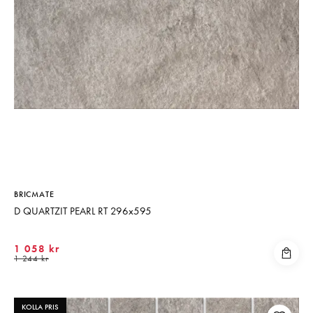
BRICMATE
D QUARTZIT PEARL RT 296x595
1 058 kr
1 244 kr
KOLLA PRIS