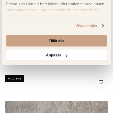
Dessa kan i sin tur kombinera informationen med annan
information som du har tillhandahållit eller som de har
samlat in när du har använt deras tjänster.
Visa detaljer
BRICMATE
Tillåt alla
D QUARTZIT PEARL RT 296x296
Anpassa
906 kr
1 066 kr
KOLLA PRIS