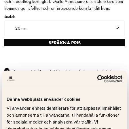
och medelhög kornighet. Giallo Veneziano är en stenskiva som
kommer ge livfullhet och en inbjudande känsla i ditt hem.
Matberedare & Mixer
Storlek
Vattenkokare
20mm
BERÄKNA PRIS
Du ser vad du får – vi skickar foton på stenen så att du kan se
exakt färg och mönster
Leveranstid – lagerförd granit på 10–14 dagar;
specialbeställningar 3–4 veckor
Denna webbplats använder cookies
Extra hållbarhet – stenen är behandlad på fabrik för skydd mot
vätskor och fläckar
Vi använder enhetsidentifierare för att anpassa innehållet
Extremt tåligt & värmeresistent – granit och kvartsit tål repor
och annonserna till användarna, tillhandahålla funktioner
och höga temperaturer
för sociala medier och analysera vår trafik. Vi
vidarebefordrar även sådana identifierare och annan