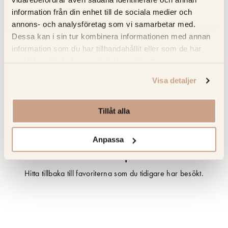
Full service – Kitchens.se sköter mätning; leverans och
information från din enhet till de sociala medier och
installation försäkrad i Norden
annons- och analysföretag som vi samarbetar med.
Dessa kan i sin tur kombinera informationen med annan
information som du har tillhandahållit eller som de har
Specifikation
samlat in när du har använt deras tjänster.
Beskrivning
Visa detaljer
Recensioner
Tillåt alla
Anpassa
Senast sedda produkter
Hitta tillbaka till favoriterna som du tidigare har besökt.