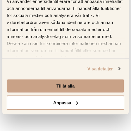
Fläckbeständighet – Absorberar inte vätskor - idealisk för
Vi använder enhetsidentifierare för att anpassa innehållet
hektiska kök
och annonserna till användarna, tillhandahålla funktioner
Hanterar måttlig värme – använd alltid underlägg för att
för sociala medier och analysera vår trafik. Vi
undvika skador
vidarebefordrar även sådana identifierare och annan
information från din enhet till de sociala medier och
Full service – Kitchens.se sköter mätning; leverans och
annons- och analysföretag som vi samarbetar med.
installation försäkrad i Norden
Dessa kan i sin tur kombinera informationen med annan
information som du har tillhandahållit eller som de har
samlat in när du har använt deras tjänster.
Specifikation
Visa detaljer
Beskrivning
Tillåt alla
Recensioner
Anpassa
Om tillverkaren