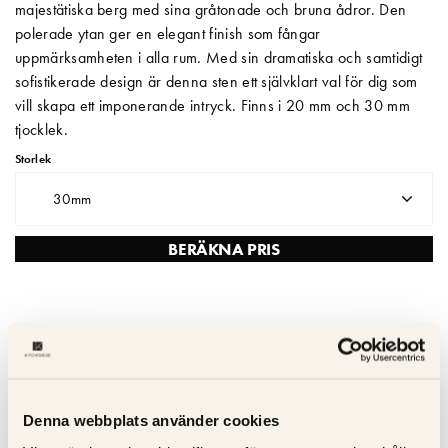
majestätiska berg med sina gråtonade och bruna ådror. Den
polerade ytan ger en elegant finish som fångar
Matberedare & Mixer
uppmärksamheten i alla rum. Med sin dramatiska och samtidigt
Vattenkokare
sofistikerade design är denna sten ett självklart val för dig som
vill skapa ett imponerande intryck. Finns i 20 mm och 30 mm
tjocklek.
Storlek
30mm
BERÄKNA PRIS
Snabb & trygg leverans – Skräddarsydda kompositskivor
levereras inom 2–3 veckor
Hållbar och lätt att underhålla - Reptålig; icke-porös och lätt att
Denna webbplats använder cookies
rengöra