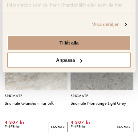
information som du har tillhandahållit eller som de har
samlat in när du har använt deras tjänster.
RELATERADE PRODUKTER
Visa detaljer
KOLLA PRIS
KOLLA PRIS
Tillåt alla
Anpassa
BRICMATE
BRICMATE
Bricmate Glanshammar Silk
Bricmate Norrvange Light Grey
4 307 kr
4 307 kr
7 178 kr
7 178 kr
LÄS MER
LÄS MER