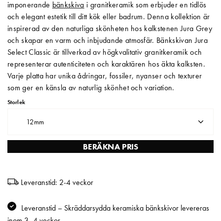
imponerande
bänkskiva
i granitkeramik som erbjuder en tidlös
och elegant estetik till ditt kök eller badrum. Denna kollektion är
Matberedare & Mixer
inspirerad av den naturliga skönheten hos kalkstenen Jura Grey
Vattenkokare
och skapar en varm och inbjudande atmosfär. Bänkskivan Jura
Select Classic är tillverkad av högkvalitativ granitkeramik och
representerar autenticiteten och karaktären hos äkta kalksten.
Varje platta har unika ådringar, fossiler, nyanser och texturer
som ger en känsla av naturlig skönhet och variation.
Storlek
12mm
BERÄKNA PRIS
Leveranstid: 2-4 veckor
Leveranstid – Skräddarsydda keramiska bänkskivor levereras
inom 3–4 veckor