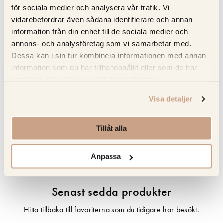
bleks inte av solen
för sociala medier och analysera vår trafik. Vi
Full service – Kitchens.se sköter mätning; leverans och
vidarebefordrar även sådana identifierare och annan
installation försäkrad i Norden
information från din enhet till de sociala medier och
annons- och analysföretag som vi samarbetar med.
Dessa kan i sin tur kombinera informationen med annan
Specifikation
information som du har tillhandahållit eller som de har
samlat in när du har använt deras tjänster.
Beskrivning
Visa detaljer
Recensioner
Tillåt alla
Om tillverkaren
Anpassa
Senast sedda produkter
Hitta tillbaka till favoriterna som du tidigare har besökt.