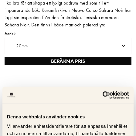
lika bra för att skapa ett lyxigt badrum med som till ett
imponerande kök. Keramikskivan Nuovo Corso Sahara Noir har
Matberedare & Mixer
tagit sin inspiration från den fantastiska, tunisiska marmorn
Vattenkokare
Sahara Noir. Den finns i både matt och polerad yta.
Storlek
20mm
BERÄKNA PRIS
Leveranstid – Skräddarsydda keramiska bänkskivor levereras
inom 3–4 veckor
Tåligt mot värme & repor – Keramisk tål extrema temperaturer
utan att skadas
Denna webbplats använder cookies
Icke-poröst – Fläcksäkert och lätt att rengöra
Vi använder enhetsidentifierare för att anpassa innehållet
UV-resistent – Perfekt för både inomhus- och utomhuskök;
och annonserna till användarna, tillhandahålla funktioner