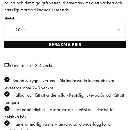
bruna och dimmiga grå vener, tillsammans med ett vackert och
naturligt marmorliknande utseende.
Matberedare & Mixer
Storlek
Vattenkokare
20mm
BERÄKNA PRIS
Leveranstid: 2-4 veckor
Snabb & trygg leverans – Skräddarsydda kompositskivor
levereras inom 2–3 veckor
Hållbar och lätt att underhålla - Reptålig; icke-porös och lätt att
rengöra
Fläckbeständighet – Absorberar inte vätskor - idealisk för
hektiska kök
Hanterar måttlig värme – använd alltid underlägg för att