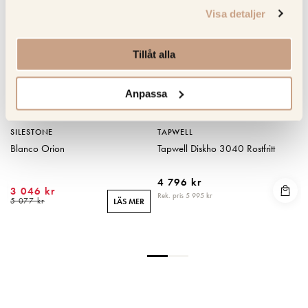
Visa detaljer
Tillåt alla
Anpassa
SILESTONE
TAPWELL
Blanco Orion
Tapwell Diskho 3040 Rostfritt
4 796 kr
3 046 kr
Rek. pris 5 995 kr
R
5 077 kr
LÄS MER