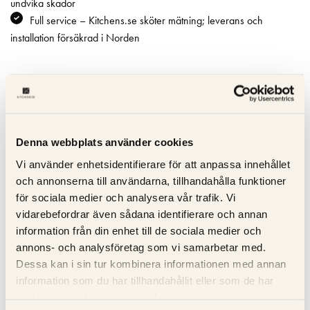
undvika skador
Full service – Kitchens.se sköter mätning; leverans och
installation försäkrad i Norden
Specifikation
Beskrivning
Denna webbplats använder cookies
Vi använder enhetsidentifierare för att anpassa innehållet
Recensioner
och annonserna till användarna, tillhandahålla funktioner
för sociala medier och analysera vår trafik. Vi
Om tillverkaren
vidarebefordrar även sådana identifierare och annan
information från din enhet till de sociala medier och
annons- och analysföretag som vi samarbetar med.
RELATERADE PRODUKTER
Dessa kan i sin tur kombinera informationen med annan
information som du har tillhandahållit eller som de har
samlat in när du har använt deras tjänster.
KOLLA PRIS
KOLLA PRISET