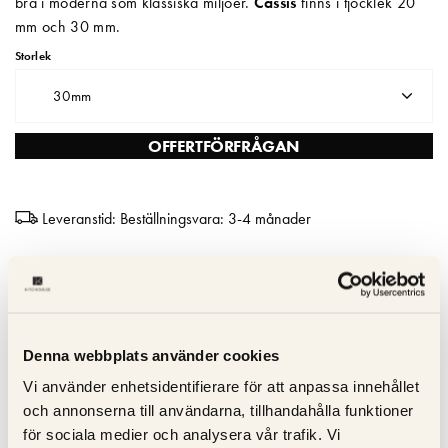
bra i moderna som klassiska miljöer.
Cassis
finns i tjocklek 20
mm och 30 mm.
Matberedare & Mixer
Storlek
Vattenkokare
30mm
OFFERTFÖRFRÅGAN
Leveranstid: Beställningsvara: 3-4 månader
Snabb & trygg leverans – Skräddarsydda kompositskivor
levereras inom 2–3 veckor
Hållbar och lätt att underhålla - Reptålig; icke-porös och lätt att
rengöra
Denna webbplats använder cookies
Fläckbeständighet – Absorberar inte vätskor - idealisk för
Vi använder enhetsidentifierare för att anpassa innehållet
hektiska kök
och annonserna till användarna, tillhandahålla funktioner
Hanterar måttlig värme – använd alltid underlägg för att
för sociala medier och analysera vår trafik. Vi
undvika skador