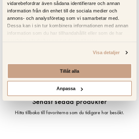
vidarebefordrar även sådana identifierare och annan
Full service – Kitchens.se sköter mätning; leverans och
information från din enhet till de sociala medier och
installation försäkrad i Norden
annons- och analysföretag som vi samarbetar med.
Dessa kan i sin tur kombinera informationen med annan
information som du har tillhandahållit eller som de har
Specifikation
samlat in när du har använt deras tjänster.
Visa detaljer
Beskrivning
Tillåt alla
Recensioner
Anpassa
Senast sedda produkter
Hitta tillbaka till favoriterna som du tidigare har besökt.