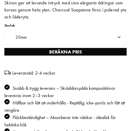
Skivan ger ett levande intryck med sina eleganta ådringar som
korsas genom hela ytan. Charcoal Soapstone finns i polerad yta
Matberedare & Mixer
och läderyta.
Vattenkokare
Storlek
20mm
BERÄKNA PRIS
Leveranstid: 2-4 veckor
Snabb & trygg leverans – Skräddarsydda kompositskivor
levereras inom 2–3 veckor
Hållbar och lätt att underhålla - Reptålig; icke-porös och lätt att
rengöra
Fläckbeständighet – Absorberar inte vätskor - idealisk för
hektiska kök