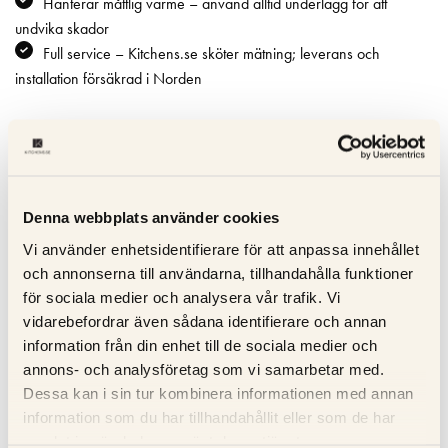
Hanterar måttlig värme – använd alltid underlägg för att
undvika skador
Full service – Kitchens.se sköter mätning; leverans och
installation försäkrad i Norden
Specifikation
Beskrivning
Denna webbplats använder cookies
Vi använder enhetsidentifierare för att anpassa innehållet
Recensioner
och annonserna till användarna, tillhandahålla funktioner
för sociala medier och analysera vår trafik. Vi
Om tillverkaren
vidarebefordrar även sådana identifierare och annan
information från din enhet till de sociala medier och
annons- och analysföretag som vi samarbetar med.
Dessa kan i sin tur kombinera informationen med annan
RELATERADE PRODUKTER
information som du har tillhandahållit eller som de har
samlat in när du har använt deras tjänster.