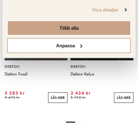
KOLLA PRIS
KOLLA PRIS
Visa detaljer
Tillåt alla
Anpassa
DEKTON
DEKTON
Dekton Fossil
Dekton Kelya
3 283 kr
3 434 kr
R
5 472 kr
5 723 kr
LÄS MER
LÄS MER