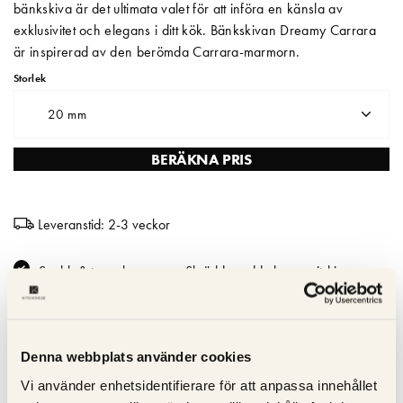
bänkskiva är det ultimata valet för att införa en känsla av
exklusivitet och elegans i ditt kök. Bänkskivan Dreamy Carrara
Matberedare & Mixer
är inspirerad av den berömda Carrara-marmorn.
Vattenkokare
Storlek
20 mm
BERÄKNA PRIS
Leveranstid: 2-3 veckor
Snabb & trygg leverans – Skräddarsydda kompositskivor
levereras inom 2–3 veckor
Hållbar och lätt att underhålla - Reptålig; icke-porös och lätt att
rengöra
Denna webbplats använder cookies
Fläckbeständighet – Absorberar inte vätskor - idealisk för
hektiska kök
Vi använder enhetsidentifierare för att anpassa innehållet