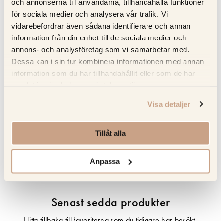
Hanterar måttlig värme – använd alltid underlägg för att
och annonserna till användarna, tillhandahålla funktioner
undvika skador
för sociala medier och analysera vår trafik. Vi
vidarebefordrar även sådana identifierare och annan
Full service – Kitchens.se sköter mätning; leverans och
information från din enhet till de sociala medier och
installation försäkrad i Norden
annons- och analysföretag som vi samarbetar med.
Dessa kan i sin tur kombinera informationen med annan
information som du har tillhandahållit eller som de har
Specifikation
samlat in när du har använt deras tjänster.
Beskrivning
Visa detaljer
Recensioner
Tillåt alla
Om tillverkaren
Anpassa
Senast sedda produkter
Hitta tillbaka till favoriterna som du tidigare har besökt.