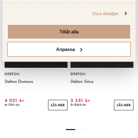
samlat in när du har använt deras tjänster.
KOLLA PRIS
KOLLA PRIS
Visa detaljer
Tillåt alla
Anpassa
DEKTON
DEKTON
Dekton Domoos
Dekton Sirius
4 021 kr
3 351 kr
R
6 701 kr
5 585 kr
LÄS MER
LÄS MER