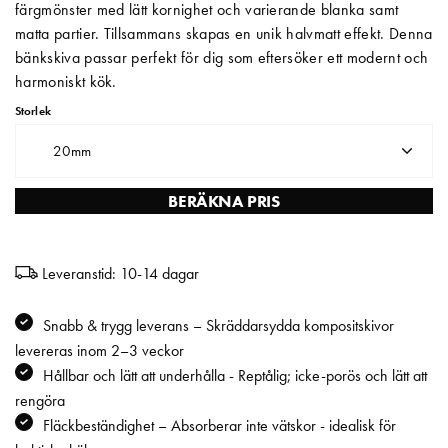
färgmönster med lätt kornighet och varierande blanka samt
matta partier. Tillsammans skapas en unik halvmatt effekt. Denna
Matberedare & Mixer
bänkskiva passar perfekt för dig som eftersöker ett modernt och
Vattenkokare
harmoniskt kök.
Storlek
20mm
BERÄKNA PRIS
Leveranstid: 10-14 dagar
Snabb & trygg leverans – Skräddarsydda kompositskivor
levereras inom 2–3 veckor
Hållbar och lätt att underhålla - Reptålig; icke-porös och lätt att
rengöra
Fläckbeständighet – Absorberar inte vätskor - idealisk för