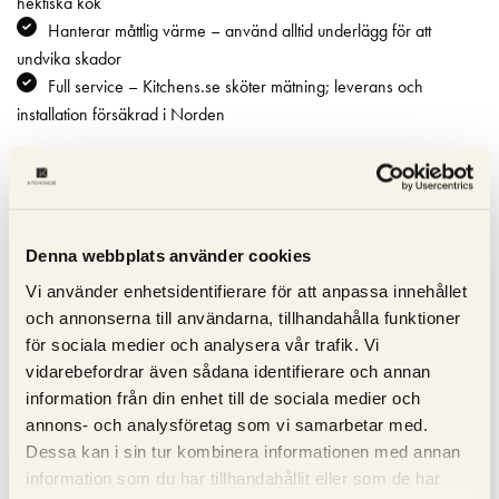
hektiska kök
Hanterar måttlig värme – använd alltid underlägg för att
undvika skador
Full service – Kitchens.se sköter mätning; leverans och
installation försäkrad i Norden
Specifikation
Denna webbplats använder cookies
Beskrivning
Vi använder enhetsidentifierare för att anpassa innehållet
och annonserna till användarna, tillhandahålla funktioner
Recensioner
för sociala medier och analysera vår trafik. Vi
vidarebefordrar även sådana identifierare och annan
Om tillverkaren
information från din enhet till de sociala medier och
annons- och analysföretag som vi samarbetar med.
Dessa kan i sin tur kombinera informationen med annan
RELATERADE PRODUKTER
information som du har tillhandahållit eller som de har