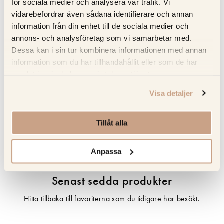
för sociala medier och analysera vår trafik. Vi
Full service – Kitchens.se sköter mätning; leverans och
vidarebefordrar även sådana identifierare och annan
installation försäkrad i Norden
information från din enhet till de sociala medier och
annons- och analysföretag som vi samarbetar med.
Dessa kan i sin tur kombinera informationen med annan
Specifikation
information som du har tillhandahållit eller som de har
samlat in när du har använt deras tjänster.
Beskrivning
Visa detaljer
Recensioner
Tillåt alla
Om tillverkaren
Anpassa
Senast sedda produkter
Hitta tillbaka till favoriterna som du tidigare har besökt.