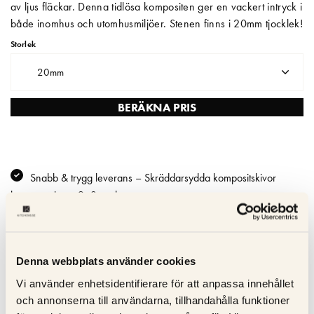
av ljus fläckar. Denna tidlösa kompositen ger en vackert intryck i
både inomhus och utomhusmiljöer. Stenen finns i 20mm tjocklek!
Matberedare & Mixer
Storlek
Vattenkokare
20mm
BERÄKNA PRIS
Snabb & trygg leverans – Skräddarsydda kompositskivor
levereras inom 2–3 veckor
Hållbar och lätt att underhålla - Reptålig; icke-porös och lätt att
rengöra
Fläckbeständighet – Absorberar inte vätskor - idealisk för
Denna webbplats använder cookies
hektiska kök
Hanterar måttlig värme – använd alltid underlägg för att
Vi använder enhetsidentifierare för att anpassa innehållet
undvika skador
och annonserna till användarna, tillhandahålla funktioner