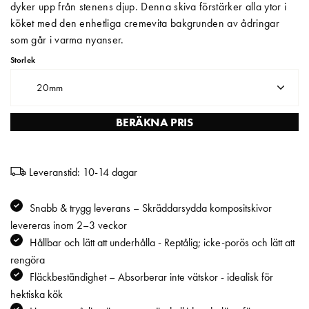
dyker upp från stenens djup. Denna skiva förstärker alla ytor i
köket med den enhetliga cremevita bakgrunden av ådringar
Matberedare & Mixer
som går i varma nyanser.
Vattenkokare
Storlek
20mm
BERÄKNA PRIS
Leveranstid: 10-14 dagar
Snabb & trygg leverans – Skräddarsydda kompositskivor
levereras inom 2–3 veckor
Hållbar och lätt att underhålla - Reptålig; icke-porös och lätt att
rengöra
Fläckbeständighet – Absorberar inte vätskor - idealisk för
hektiska kök