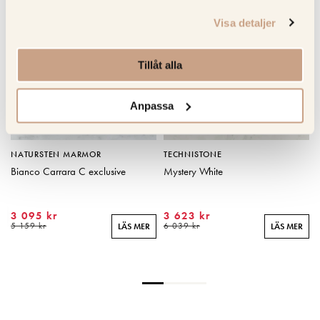
KOLLA PRIS
KOLLA PRIS
Visa detaljer
Tillåt alla
Anpassa
NATURSTEN MARMOR
TECHNISTONE
Bianco Carrara C exclusive
Mystery White
3 095 kr
3 623 kr
R
5 159 kr
6 039 kr
LÄS MER
LÄS MER