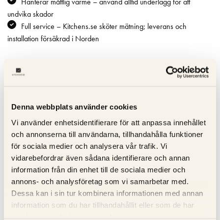
Hanterar måttlig värme – använd alltid underlägg för att
undvika skador
Full service – Kitchens.se sköter mätning; leverans och
installation försäkrad i Norden
Specifikation
Beskrivning
Denna webbplats använder cookies
Vi använder enhetsidentifierare för att anpassa innehållet
Recensioner
och annonserna till användarna, tillhandahålla funktioner
för sociala medier och analysera vår trafik. Vi
Om tillverkaren
vidarebefordrar även sådana identifierare och annan
information från din enhet till de sociala medier och
annons- och analysföretag som vi samarbetar med.
Dessa kan i sin tur kombinera informationen med annan
RELATERADE PRODUKTER
information som du har tillhandahållit eller som de har
samlat in när du har använt deras tjänster.