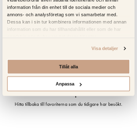
information från din enhet till de sociala medier och
annons- och analysföretag som vi samarbetar med.
Specifikation
Dessa kan i sin tur kombinera informationen med annan
information som du har tillhandahållit eller som de har
Beskrivning
samlat in när du har använt deras tjänster.
Recensioner
Visa detaljer
Om tillverkaren
Tillåt alla
Anpassa
Senast sedda produkter
Hitta tillbaka till favoriterna som du tidigare har besökt.