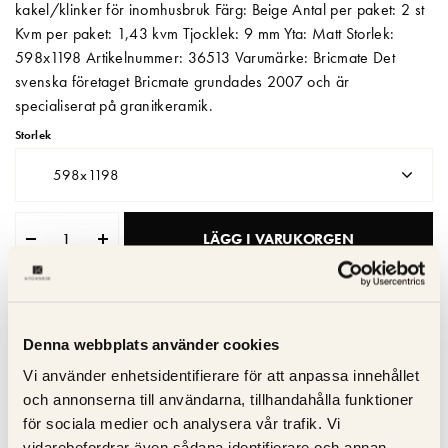
kakel/klinker för inomhusbruk Färg: Beige Antal per paket: 2 st
Kvm per paket: 1,43 kvm Tjocklek: 9 mm Yta: Matt Storlek:
Matberedare & Mixer
598x1198 Artikelnummer: 36513 Varumärke: Bricmate Det
Vattenkokare
svenska företaget Bricmate grundades 2007 och är
specialiserat på granitkeramik.
Storlek
598x1198
LÄGG I VARUKORGEN
Leveranstid: 2-4 veckor
Denna webbplats använder cookies
Kvalitetsgaranti
Vi använder enhetsidentifierare för att anpassa innehållet
Trygg service
och annonserna till användarna, tillhandahålla funktioner
Snabb leverans
för sociala medier och analysera vår trafik. Vi
vidarebefordrar även sådana identifierare och annan