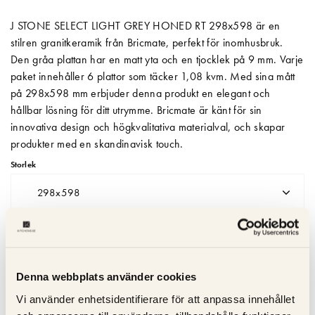
Matberedare & Mixer
J STONE SELECT LIGHT GREY HONED RT 298x598 är en
stilren granitkeramik från Bricmate, perfekt för inomhusbruk.
Vattenkokare
Den gråa plattan har en matt yta och en tjocklek på 9 mm. Varje
paket innehåller 6 plattor som täcker 1,08 kvm. Med sina mått
på 298x598 mm erbjuder denna produkt en elegant och
hållbar lösning för ditt utrymme. Bricmate är känt för sin
innovativa design och högkvalitativa materialval, och skapar
produkter med en skandinavisk touch.
Storlek
298x598
LÄGG I VARUKORGEN
Denna webbplats använder cookies
Leveranstid: 2-4 veckor
Vi använder enhetsidentifierare för att anpassa innehållet