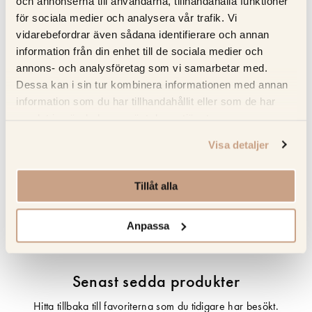
och annonserna till användarna, tillhandahålla funktioner
Kvalitetsgaranti
för sociala medier och analysera vår trafik. Vi
Trygg service
vidarebefordrar även sådana identifierare och annan
Snabb leverans
information från din enhet till de sociala medier och
annons- och analysföretag som vi samarbetar med.
Dessa kan i sin tur kombinera informationen med annan
information som du har tillhandahållit eller som de har
Specifikation
samlat in när du har använt deras tjänster.
Beskrivning
Visa detaljer
Recensioner
Tillåt alla
Om tillverkaren
Anpassa
Senast sedda produkter
Hitta tillbaka till favoriterna som du tidigare har besökt.