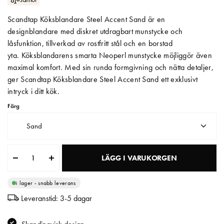
Matberedare & Mixer
Scandtap Köksblandare Steel Accent Sand är en
designblandare med diskret utdragbart munstycke och
Vattenkokare
låsfunktion, tillverkad av rostfritt stål och en borstad
yta. Köksblandarens smarta Neoperl munstycke möjliggör även
maximal komfort. Med sin runda formgivning och nätta detaljer,
ger Scandtap Köksblandare Steel Accent Sand ett exklusivt
intryck i ditt kök.
Färg
Sand
LÄGG I VARUKORGEN
i lager - snabb leverans
Leveranstid: 3-5 dagar