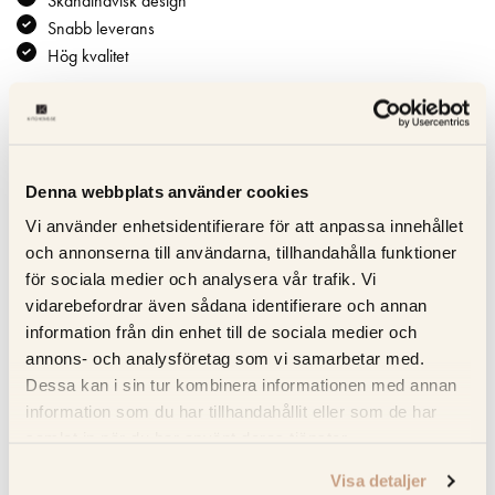
Skandinavisk design
Snabb leverans
Hög kvalitet
Specifikation
Denna webbplats använder cookies
Beskrivning
Vi använder enhetsidentifierare för att anpassa innehållet
och annonserna till användarna, tillhandahålla funktioner
Recensioner
för sociala medier och analysera vår trafik. Vi
vidarebefordrar även sådana identifierare och annan
Produktblad
information från din enhet till de sociala medier och
annons- och analysföretag som vi samarbetar med.
Dessa kan i sin tur kombinera informationen med annan
information som du har tillhandahållit eller som de har
RELATERADE PRODUKTER
samlat in när du har använt deras tjänster.
KOLLA PRISET
KOLLA PRISET
Visa detaljer