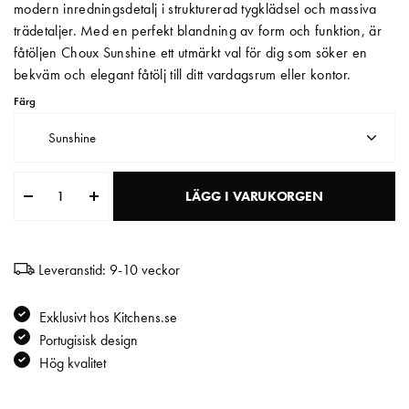
modern inredningsdetalj i strukturerad tygklädsel och massiva
trädetaljer. Med en perfekt blandning av form och funktion, är
Matberedare & Mixer
fåtöljen Choux Sunshine ett utmärkt val för dig som söker en
Vattenkokare
bekväm och elegant fåtölj till ditt vardagsrum eller kontor.
Färg
Sunshine
LÄGG I VARUKORGEN
Leveranstid: 9-10 veckor
Exklusivt hos Kitchens.se
Portugisisk design
Hög kvalitet