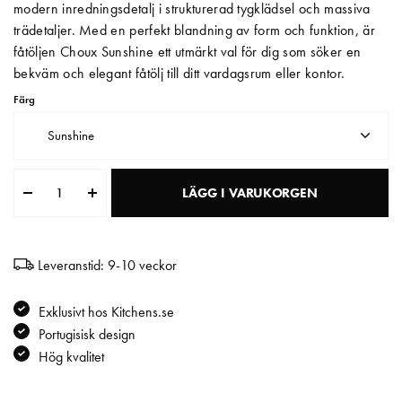
modern inredningsdetalj i strukturerad tygklädsel och massiva
trädetaljer. Med en perfekt blandning av form och funktion, är
Matberedare & Mixer
fåtöljen Choux Sunshine ett utmärkt val för dig som söker en
Vattenkokare
bekväm och elegant fåtölj till ditt vardagsrum eller kontor.
Färg
Sunshine
LÄGG I VARUKORGEN
Leveranstid: 9-10 veckor
Exklusivt hos Kitchens.se
Portugisisk design
Hög kvalitet