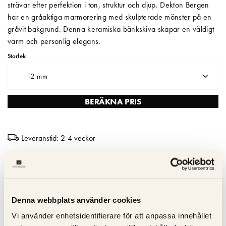
strävar efter perfektion i ton, struktur och djup. Dekton Bergen
har en gråaktiga marmorering med skulpterade mönster på en
Matberedare & Mixer
gråvit bakgrund. Denna keramiska bänkskiva skapar en väldigt
Vattenkokare
varm och personlig elegans.
Storlek
12 mm
BERÄKNA PRIS
Leveranstid: 2-4 veckor
Leveranstid – Skräddarsydda keramiska bänkskivor levereras
inom 3–4 veckor
Tåligt mot värme & repor – Keramisk tål extrema temperaturer
Denna webbplats använder cookies
utan att skadas
Icke-poröst – Fläcksäkert och lätt att rengöra
Vi använder enhetsidentifierare för att anpassa innehållet