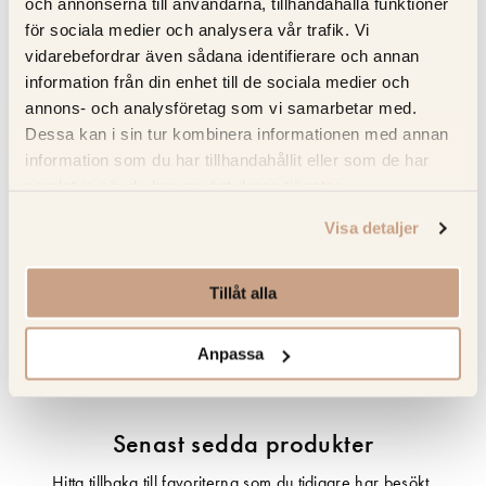
UV-resistent – Perfekt för både inomhus- och utomhuskök;
och annonserna till användarna, tillhandahålla funktioner
bleks inte av solen
för sociala medier och analysera vår trafik. Vi
Full service – Kitchens.se sköter mätning; leverans och
vidarebefordrar även sådana identifierare och annan
information från din enhet till de sociala medier och
installation försäkrad i Norden
annons- och analysföretag som vi samarbetar med.
Dessa kan i sin tur kombinera informationen med annan
information som du har tillhandahållit eller som de har
Specifikation
samlat in när du har använt deras tjänster.
Beskrivning
Visa detaljer
Recensioner
Tillåt alla
Om tillverkaren
Anpassa
Senast sedda produkter
Hitta tillbaka till favoriterna som du tidigare har besökt.