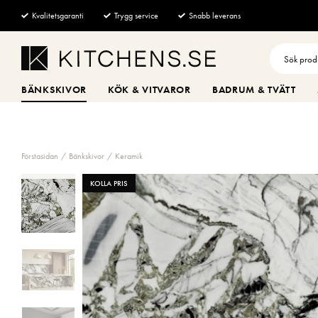
Kvalitetsgaranti
Trygg service
Snabb leverans
BÄNKSKIVOR
KÖK & VITVAROR
BADRUM & TVÄTT
Förstasidan
Bänkskivor
Keramik
KOLLA PRIS