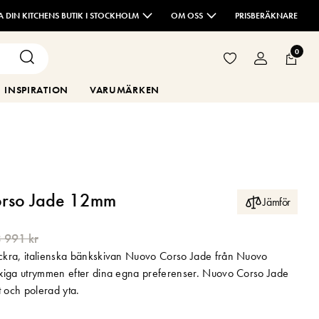
TA DIN KITCHENS BUTIK I STOCKHOLM
OM OSS
PRISBERÄKNARE
0
INSPIRATION
VARUMÄRKEN
rso Jade 12mm
Jämför
 991 kr
kra, italienska bänkskivan Nuovo Corso Jade från Nuovo
xiga utrymmen efter dina egna preferenser. Nuovo Corso Jade
t och polerad yta.