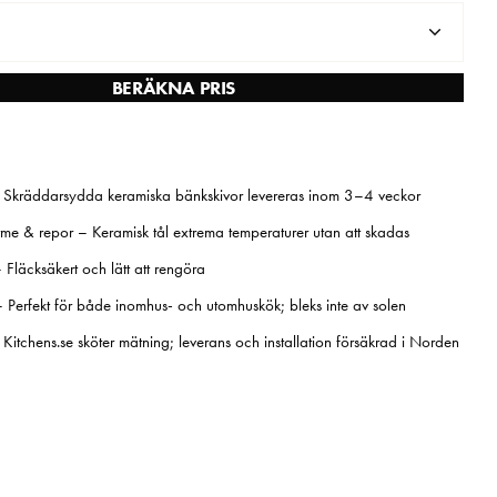
BERÄKNA PRIS
– Skräddarsydda keramiska bänkskivor levereras inom 3–4 veckor
rme & repor – Keramisk tål extrema temperaturer utan att skadas
 Fläcksäkert och lätt att rengöra
– Perfekt för både inomhus- och utomhuskök; bleks inte av solen
– Kitchens.se sköter mätning; leverans och installation försäkrad i Norden