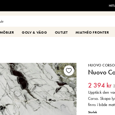
HIT
MÖBLER
GOLV & VÄGG
OUTLET
MIATHÉO FRONTER
NUOVO CORSO
Nuovo Co
2 394 kr
3
Upptäck den vac
Corso. Skapa ly
finns i både mat
Storlek