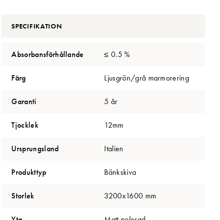
SPECIFIKATION
Absorbansförhållande
≤ 0.5 %
Färg
Ljusgrön/grå marmorering
Garanti
5 år
Tjocklek
12mm
Ursprungsland
Italien
Produkttyp
Bänkskiva
Storlek
3200x1600 mm
Yta
Matt,polerad