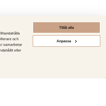
Tillåt alla
illhandahålla
ifierare och
Anpassa
 vi samarbetar
ahållit eller