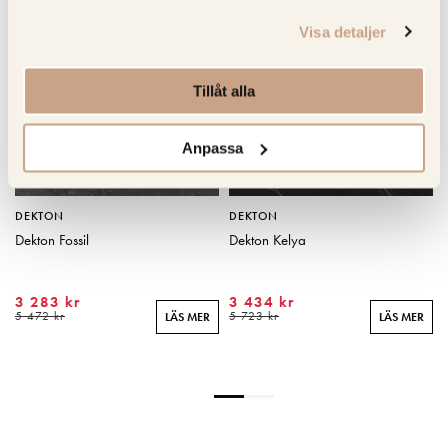
KOLLA PRIS
KOLLA PRIS
Visa detaljer
Tillåt alla
Anpassa
DEKTON
DEKTON
Dekton Fossil
Dekton Kelya
3 283 kr
3 434 kr
R
5 472 kr
5 723 kr
LÄS MER
LÄS MER