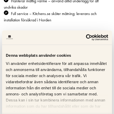
Hanterar måttlig värme – använd alltid underlägg för att
undvika skador
Full service – Kitchens.se sköter mätning; leverans och
installation försäkrad i Norden
Specifikation
Beskrivning
Denna webbplats använder cookies
Vi använder enhetsidentifierare för att anpassa innehållet
Recensioner
och annonserna till användarna, tillhandahålla funktioner
för sociala medier och analysera vår trafik. Vi
Om tillverkaren
vidarebefordrar även sådana identifierare och annan
information från din enhet till de sociala medier och
annons- och analysföretag som vi samarbetar med.
Dessa kan i sin tur kombinera informationen med annan
RELATERADE PRODUKTER
information som du har tillhandahållit eller som de har
samlat in när du har använt deras tjänster.