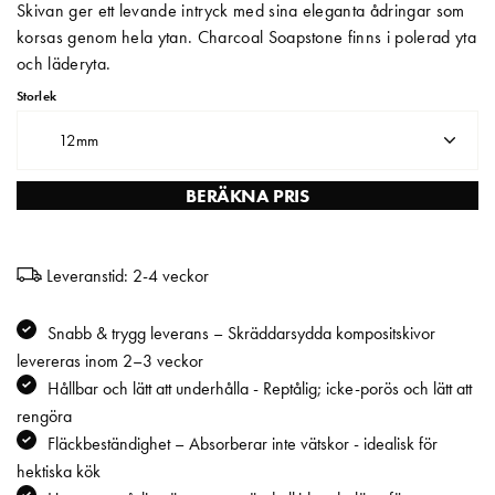
Skivan ger ett levande intryck med sina eleganta ådringar som
korsas genom hela ytan. Charcoal Soapstone finns i polerad yta
Matberedare & Mixer
och läderyta.
Vattenkokare
Storlek
12mm
BERÄKNA PRIS
Leveranstid: 2-4 veckor
Snabb & trygg leverans – Skräddarsydda kompositskivor
levereras inom 2–3 veckor
Hållbar och lätt att underhålla - Reptålig; icke-porös och lätt att
rengöra
Fläckbeständighet – Absorberar inte vätskor - idealisk för
hektiska kök