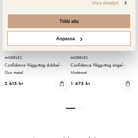
Visa detaljer
Tillåt alla
Anpassa
MODELEC
MODELEC
Confidence Vägguttag dubbel -
Confidence Vägguttag singel -
Gun metal
Mattsvart
2 615 kr
1 475 kr