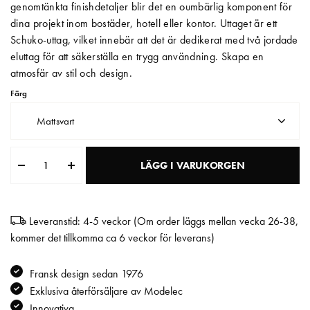
genomtänkta finishdetaljer blir det en oumbärlig komponent för
dina projekt inom bostäder, hotell eller kontor. Uttaget är ett
Matberedare & Mixer
Schuko-uttag, vilket innebär att det är dedikerat med två jordade
Vattenkokare
eluttag för att säkerställa en trygg användning. Skapa en
atmosfär av stil och design.
Färg
Mattsvart
LÄGG I VARUKORGEN
Leveranstid: 4-5 veckor (Om order läggs mellan vecka 26-38,
kommer det tillkomma ca 6 veckor för leverans)
Fransk design sedan 1976
Exklusiva återförsäljare av Modelec
Innovativa