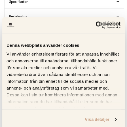
Specifikation
Beskrivning
Recensioner
Denna webbplats använder cookies
Om tillverkaren
Vi använder enhetsidentifierare för att anpassa innehållet
Produktblad
och annonserna till användarna, tillhandahålla funktioner
för sociala medier och analysera vår trafik. Vi
vidarebefordrar även sådana identifierare och annan
information från din enhet till de sociala medier och
RELATERADE PRODUKTER
annons- och analysföretag som vi samarbetar med.
Dessa kan i sin tur kombinera informationen med annan
information som du har tillhandahållit eller som de har
samlat in när du har använt deras tjänster.
Visa detaljer