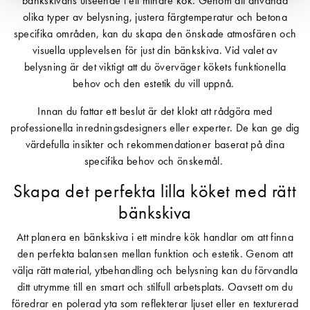
bänkskivans utseende i ett mindre kök. Genom att använda
olika typer av belysning, justera färgtemperatur och betona
specifika områden, kan du skapa den önskade atmosfären och
visuella upplevelsen för just din bänkskiva. Vid valet av
belysning är det viktigt att du överväger kökets funktionella
behov och den estetik du vill uppnå.
Innan du fattar ett beslut är det klokt att rådgöra med
professionella inredningsdesigners eller experter. De kan ge dig
värdefulla insikter och rekommendationer baserat på dina
specifika behov och önskemål.
Skapa det perfekta lilla köket med rätt
bänkskiva
Att planera en bänkskiva i ett mindre kök handlar om att finna
den perfekta balansen mellan funktion och estetik. Genom att
välja rätt material, ytbehandling och belysning kan du förvandla
ditt utrymme till en smart och stilfull arbetsplats. Oavsett om du
föredrar en polerad yta som reflekterar ljuset eller en texturerad