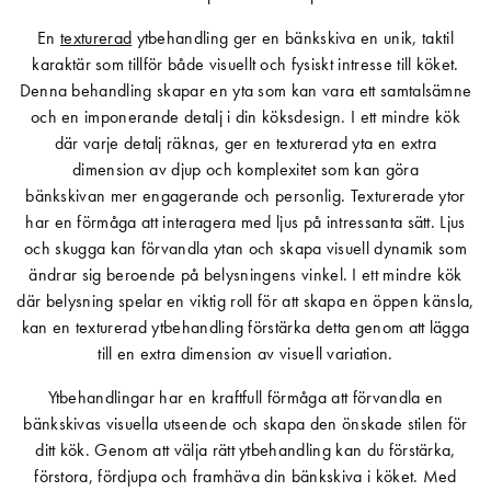
En
texturerad
ytbehandling ger en bänkskiva en unik, taktil
karaktär som tillför både visuellt och fysiskt intresse till köket.
Denna behandling skapar en yta som kan vara ett samtalsämne
och en imponerande detalj i din köksdesign. I ett mindre kök
där varje detalj räknas, ger en texturerad yta en extra
dimension av djup och komplexitet som kan göra
bänkskivan mer engagerande och personlig. Texturerade ytor
har en förmåga att interagera med ljus på intressanta sätt. Ljus
och skugga kan förvandla ytan och skapa visuell dynamik som
ändrar sig beroende på belysningens vinkel. I ett mindre kök
där belysning spelar en viktig roll för att skapa en öppen känsla,
kan en texturerad ytbehandling förstärka detta genom att lägga
till en extra dimension av visuell variation.
Ytbehandlingar har en kraftfull förmåga att förvandla en
bänkskivas visuella utseende och skapa den önskade stilen för
ditt kök. Genom att välja rätt ytbehandling kan du förstärka,
förstora, fördjupa och framhäva din bänkskiva i köket. Med