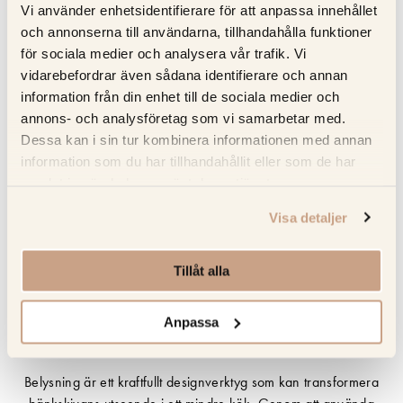
belysning avgörande för att skapa en funktionell och trivsam
Vi använder enhetsidentifierare för att anpassa innehållet
miljö. Genom att använda strategiska ljuskällor kan du öppna
och annonserna till användarna, tillhandahålla funktioner
upp utrymmet och göra att det känns större och mer inbjudande.
för sociala medier och analysera vår trafik. Vi
Tillåt ljuset reflektera och framhäva din bänkskivas yta, nyanser
vidarebefordrar även sådana identifierare och annan
och mönster samtidigt som det får köket att kännas större.
information från din enhet till de sociala medier och
Färgtemperaturen är också en viktig faktor när det gäller
annons- och analysföretag som vi samarbetar med.
belysningens inverkan på bänkskivans utseende. Varmt ljus
Dessa kan i sin tur kombinera informationen med annan
(gulaktigt) kan skapa en mysig och inbjudande atmosfär, medan
information som du har tillhandahållit eller som de har
kallt ljus (blåaktigt) ger en mer energisk och modern känsla.
samlat in när du har använt deras tjänster.
Valet av färgtemperatur kan förstärka bänkskivans material och
ytbehandling. Genom att använda belysning för att betona
Visa detaljer
specifika områden på bänkskivan, kan du skapa fokus och
visuell inriktning. Till exempel kan riktade spotlights framhäva
Tillåt alla
matlagningszonen eller arbetsytan, medan diffust ljus kan skapa
en jämn belysning över hela ytan. Denna teknik hjälper till att
Anpassa
skapa en effektiv arbetsplats och riktar blicken mot de områden
som behöver mest uppmärksamhet.
Belysning är ett kraftfullt designverktyg som kan transformera