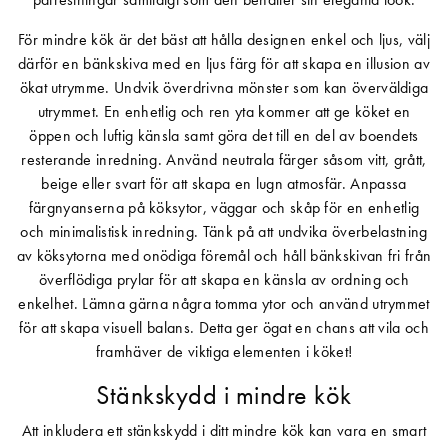
För mindre kök är det bäst att hålla designen enkel och ljus, välj
därför en bänkskiva med en ljus färg för att skapa en illusion av
ökat utrymme. Undvik överdrivna mönster som kan överväldiga
utrymmet. En enhetlig och ren yta kommer att ge köket en
öppen och luftig känsla samt göra det till en del av boendets
resterande inredning. Använd neutrala färger såsom vitt, grått,
beige eller svart för att skapa en lugn atmosfär. Anpassa
färgnyanserna på köksytor, väggar och skåp för en enhetlig
och minimalistisk inredning. Tänk på att undvika överbelastning
av köksytorna med onödiga föremål och håll bänkskivan fri från
överflödiga prylar för att skapa en känsla av ordning och
enkelhet. Lämna gärna några tomma ytor och använd utrymmet
för att skapa visuell balans. Detta ger ögat en chans att vila och
framhäver de viktiga elementen i köket!
Stänkskydd i mindre kök
Att inkludera ett stänkskydd i ditt mindre kök kan vara en smart