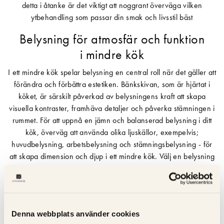
detta i åtanke är det viktigt att noggrant överväga vilken
ytbehandling som passar din smak och livsstil bäst
Belysning för atmosfär och funktion
i mindre kök
I ett mindre kök spelar belysning en central roll när det gäller att
förändra och förbättra estetiken. Bänkskivan, som är hjärtat i
köket, är särskilt påverkad av belysningens kraft att skapa
visuella kontraster, framhäva detaljer och påverka stämningen i
rummet. För att uppnå en jämn och balanserad belysning i ditt
kök, överväg att använda olika ljuskällor, exempelvis;
huvudbelysning, arbetsbelysning och stämningsbelysning - för
att skapa dimension och djup i ett mindre kök. Välj en belysning
som kompletterar din inredning samtidigt som den erbjuder
tillräckligt med belysning för att arbeta i köket.
Diskreta ljuskällor och dimmerfunktioner kan skapa både
funktionell och stämningsfull belysning. I ett litet kök är rätt
Denna webbplats använder cookies