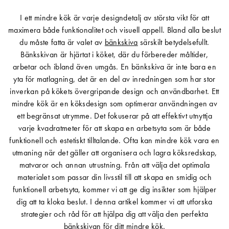
I ett mindre kök är varje designdetalj av största vikt för att
Matberedare & Mixer
maximera både funktionalitet och visuell appell. Bland alla beslut
Vattenkokare
du måste fatta är valet av
bänkskiva
särskilt betydelsefullt.
Bänkskivan är hjärtat i köket, där du förbereder måltider,
arbetar och ibland även umgås. En bänkskiva är inte bara en
yta för matlagning, det är en del av inredningen som har stor
inverkan på kökets övergripande design och användbarhet. Ett
mindre kök är en köksdesign som optimerar användningen av
ett begränsat utrymme. Det fokuserar på att effektivt utnyttja
varje kvadratmeter för att skapa en arbetsyta som är både
funktionell och estetiskt tilltalande. Ofta kan mindre kök vara en
utmaning när det gäller att organisera och lagra köksredskap,
matvaror och annan utrustning. Från att välja det optimala
materialet som passar din livsstil till att skapa en smidig och
funktionell arbetsyta, kommer vi att ge dig insikter som hjälper
dig att ta kloka beslut. I denna artikel kommer vi att utforska
strategier och råd för att hjälpa dig att välja den perfekta
bänkskivan för ditt mindre kök.