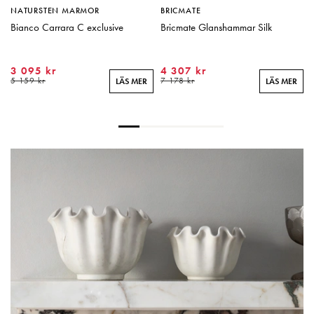
NATURSTEN MARMOR
BRICMATE
Bianco Carrara C exclusive
Bricmate Glanshammar Silk
3 095 kr
4 307 kr
5 159 kr
7 178 kr
LÄS MER
LÄS MER