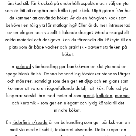
önskad stil. Tänk också på underhållsaspekten och välj en yta
som är lätt att rengöra och hålla i gott skick. Utgå gärna från hur
du kommer att använda köket, Är du en hängiven kock som
behöver en tålig yta för matlagning? Eller är du mer intresserad
av en elegant och visuellt tilltalande design? Med omsorgsfullt
valda material och designval kan du förvandla din köksyta till en
plats som är både vacker och praktisk - oavsett storleken på
köket.
En
polerad
ytbehandling ger bänkskivan en slät yta med en
spegelblank finish. Denna behandling förstärker stenens färger
och mönster, samtidigt som den ger ett djup och en glans som
kommer att vara en iögonfallande detalj i ditt kök. Polerad yta
fungerar särskilt bra med material som
granit
,
kalksten
,
marmor
och
keramik
- som ger en elegant och lyxig känsla till det
mindre köket.
En
läderfinish/suede
är en behandling som ger bänkskivan en
matt yta med ett subtilt, texturerat utseende. Detta skapar en