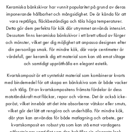
Keramiska bänkskivor har vunnit popularitet på grund av deras
imponerande hållbarhet och mångsidighet. De är kända för att
vara reptåliga, fläckbeständiga och tåla höga temperaturer.
Detta gör dem perfekta för kök där utrymmet används intensivt.
Dessutom finns keramiska bänkskivor i ett brett utbud av färger
och mönster, vilket ger dig möjlighet att anpassa designen efter
din personliga smak. För mindre kök, där varje centimeter är
värdefull, ger keramik dig ett material som kan stå emot slitage
och samtidigt upprätthålla en elegant estetik.
Kvartskomposit är ett syntetiskt material som kombinerar kvarts
med bindemedel för att skapa en bänkskiva som är både vacker
och tålig. Ett av kvartskompositens främsta fördelar är dess
motståndskraft mot fläckar, repor och värme. Det är också icke-
poröst, vilket innebär att det inte absorberar vätskor eller smuts,
vilket gör det lätt att rengöra och underhålla. För mindre kök,
där ytan kan användas för både matlagning och arbete, ger
kvartskomposit en robust yta som kan stå emot vardagens
påfrestningar samtidigt som den behåller sin eleganta look.