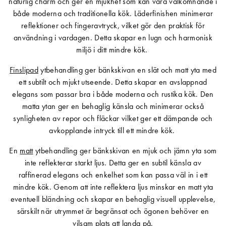
naturlig charm och ger en mjukhet som kan vara välkomnande i
både moderna och traditionella kök. Läderfinishen minimerar
reflektioner och fingeravtryck, vilket gör den praktisk för
användning i vardagen. Detta skapar en lugn och harmonisk
miljö i ditt mindre kök.
Finslipad
ytbehandling ger bänkskivan en slät och matt yta med
ett subtilt och mjukt utseende. Detta skapar en avslappnad
elegans som passar bra i både moderna och rustika kök. Den
matta ytan ger en behaglig känsla och minimerar också
synligheten av repor och fläckar vilket ger ett dämpande och
avkopplande intryck till ett mindre kök.
En
matt
ytbehandling ger bänkskivan en mjuk och jämn yta som
inte reflekterar starkt ljus. Detta ger en subtil känsla av
raffinerad elegans och enkelhet som kan passa väl in i ett
mindre kök. Genom att inte reflektera ljus minskar en matt yta
eventuell bländning och skapar en behaglig visuell upplevelse,
särskilt när utrymmet är begränsat och ögonen behöver en
vilsam plats att landa på.