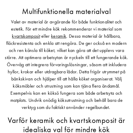
Multifunktionella materialval
Valet av material är avgörande för både funktionalitet och
estetik. För ett mindre kök rekommenderar vi material som
kvartskomposit
eller
keramik
. Dessa material är hållbara,
fläckresistenta och enkla att rengöra. De ger också en modern
och ren känsla till köket, vilket kan göra att det upplevs vara
större. Att optimera arbetsytan är nyckeln till ett fungerande kök.
Överväg att integrera förvaringslösningar, såsom att inkludera
hyllor, krokar eller utdragbara lådor. Detta frigör utrymmet på
bänkskivan och hjälper till att hålla köket organiserat. Välj
köksmöbler och utrustning som kan tjäna flera ändamål.
Exempelvis kan en köksö fungera som både arbetsyta och
matplats. Undvik onödig köksutrustning och behåll bara de
verktyg som du faktiskt använder regelbundet.
Varför keramik och kvartskomposit är
idealiska val för mindre kök