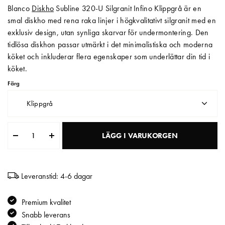
Blanco
Diskho
Subline 320-U Silgranit Infino Klippgrå är en
Matberedare & Mixer
smal diskho med rena raka linjer i högkvalitativt silgranit med en
exklusiv design, utan synliga skarvar för undermontering. Den
Vattenkokare
tidlösa diskhon passar utmärkt i det minimalistiska och moderna
köket och inkluderar flera egenskaper som underlättar din tid i
köket.
Färg
Klippgrå
LÄGG I VARUKORGEN
Leveranstid: 4-6 dagar
Premium kvalitet
Snabb leverans