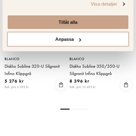
Visa detaljer
Tillåt alla
Anpassa
BLANCO
BLANCO
Diskho Subline 320-U Silgranit
Diskho Subline 350/350-U
Infino Klippgrå
Silgranit Infino Klippgrå
5 276 kr
8 396 kr
Rek. pris 6 595 kr
Rek. pris 10 495 kr
R