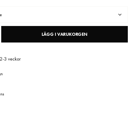
e
LÄGG I VARUKORGEN
 2-3 veckor
gn
ns