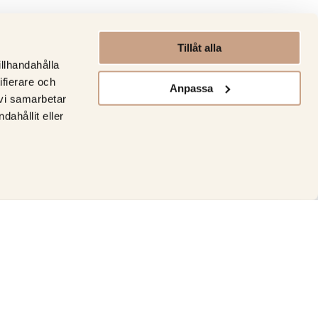
Tillåt alla
illhandahålla
ifierare och
Anpassa
 vi samarbetar
ahållit eller