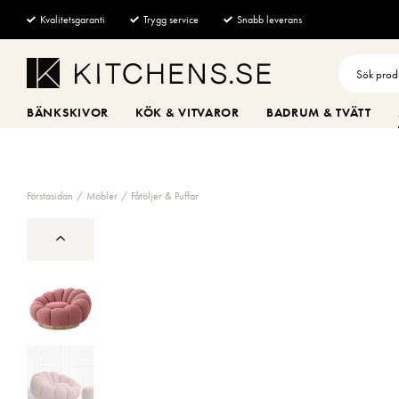
Kvalitetsgaranti
Trygg service
Snabb leverans
BÄNKSKIVOR
KÖK & VITVAROR
BADRUM & TVÄTT
Förstasidan
Möbler
Fåtöljer & Puffar