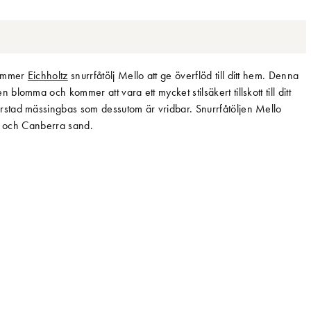
kommer
Eichholtz
snurrfåtölj Mello att ge överflöd till ditt hem. Denna
omma och kommer att vara ett mycket stilsäkert tillskott till ditt
stad mässingbas som dessutom är vridbar. Snurrfåtöljen Mello
uge och Canberra sand.