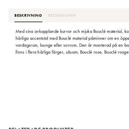
BESKRIVNING
RECENSIONER
Med sina avkopplande kurvor och mjuka Bouclé material, 
härliga accentstol med Bouclé material påminner om en öppen bl
vardagsrum, lounge eller sovrum. Den är monterad på en bor
finns i flera härliga färger, såsom; Bouclé rose, Bouclé ro