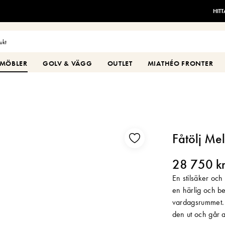
HIT
MÖBLER
GOLV & VÄGG
OUTLET
MIATHÉO FRONTER
Fåtölj Me
28 750 k
En stilsäker och 
en härlig och b
vardagsrummet. 
den ut och går a