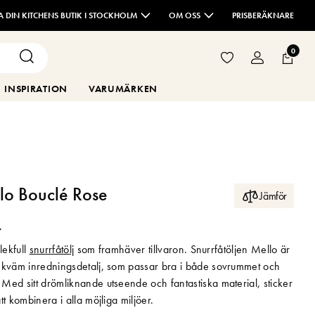
TA DIN KITCHENS BUTIK I STOCKHOLM
OM OSS
PRISBERÄKNARE
0
INSPIRATION
VARUMÄRKEN
llo Bouclé Rose
Jämför
r
lekfull
snurrfåtölj
som framhäver tillvaron. Snurrfåtöljen Mello är
ekväm inredningsdetalj, som passar bra i både sovrummet och
Med sitt drömliknande utseende och fantastiska material, sticker
tt kombinera i alla möjliga miljöer.