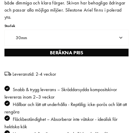
både dimmiga och klara färger. Skivan har behagliga ådringar
och passar alla möjliga miljöer. Silestone Ariel finns i polerad
Matberedare & Mixer
yta.
Vattenkokare
Storlek
30mm
BERÄKNA PRIS
Leveranstid: 2-4 veckor
Snabb & trygg leverans – Skräddarsydda kompositskivor
levereras inom 2–3 veckor
Hållbar och lätt att underhålla - Reptålig; icke-porös och lätt att
rengöra
Fläckbeständighet – Absorberar inte vätskor - idealisk för
hektiska kök