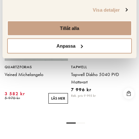
KOLLA PRIS
KOLLA PRISET
Visa detaljer
Tillåt alla
Anpassa
QUARTZFORMS
TAPWELL
Veined Michelangelo
Tapwell Diskho 5040 PVD
Mattsvart
7 996 kr
3 582 kr
Rek. pris 9 995 kr
R
5 970 kr
LÄS MER