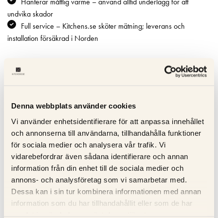
Hanterar måttlig värme – använd alltid underlägg för att
undvika skador
Full service – Kitchens.se sköter mätning; leverans och
installation försäkrad i Norden
Specifikation
Beskrivning
Denna webbplats använder cookies
Vi använder enhetsidentifierare för att anpassa innehållet
Recensioner
och annonserna till användarna, tillhandahålla funktioner
för sociala medier och analysera vår trafik. Vi
Om tillverkaren
vidarebefordrar även sådana identifierare och annan
information från din enhet till de sociala medier och
annons- och analysföretag som vi samarbetar med.
Dessa kan i sin tur kombinera informationen med annan
RELATERADE PRODUKTER
information som du har tillhandahållit eller som de har
samlat in när du har använt deras tjänster.