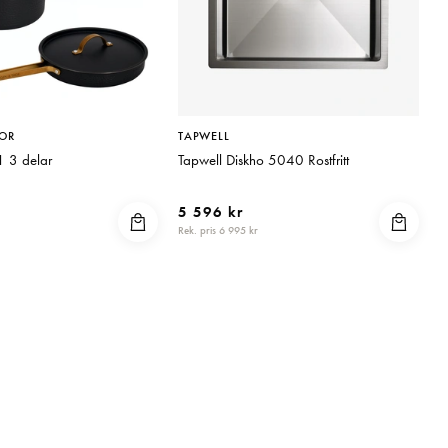
OR
TAPWELL
1 3 delar
Tapwell Diskho 5040 Rostfritt
5 596 kr
Rek. pris 6 995 kr