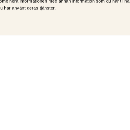
ombinera informationen med annan information som du har tillhand
u har använt deras tjänster.
ÅTERFÖRSÄLJARE AV