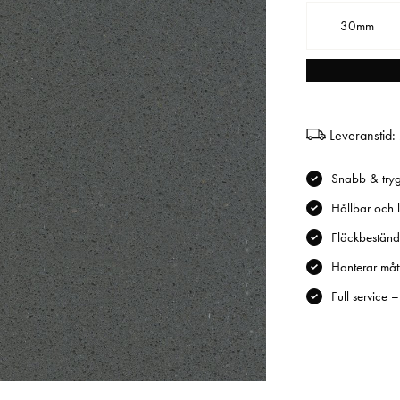
30mm
Leveranstid:
Snabb & tryg
Hållbar och l
Fläckbeständi
Hanterar mått
Full service 