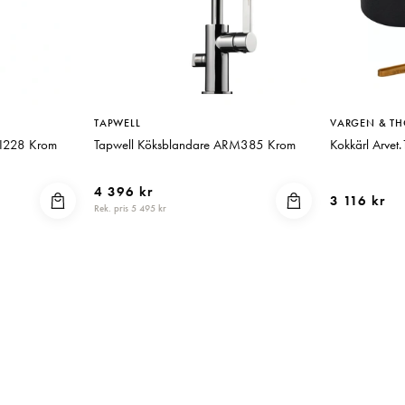
TAPWELL
VARGEN & TH
BI228 Krom
Tapwell Köksblandare ARM385 Krom
Kokkärl Arvet.
4 396 kr
3 116 kr
Rek. pris 5 495 kr