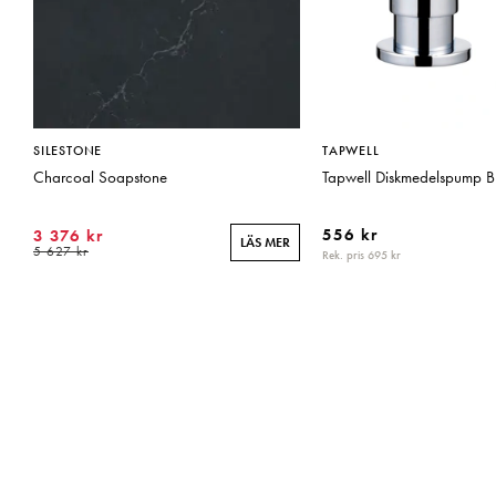
SILESTONE
TAPWELL
Charcoal Soapstone
Tapwell Diskmedelspump 
556 kr
3 376 kr
LÄS MER
5 627 kr
Rek. pris 695 kr