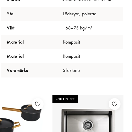
Yta
Läderyta, polerad
Vikt
~68–75 kg/m²
Material
Komposit
Material
Komposit
Varumärke
Silestone
KOLLA PRISET