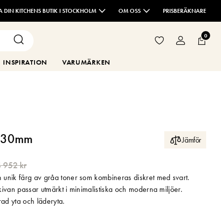
TA DIN KITCHENS BUTIK I STOCKHOLM
OM OSS
PRISBERÄKNARE
0
INSPIRATION
VARUMÄRKEN
 30mm
Jämför
 952 kr
unik färg av gråa toner som kombineras diskret med svart.
ivan passar utmärkt i minimalistiska och moderna miljöer.
rad yta och läderyta.