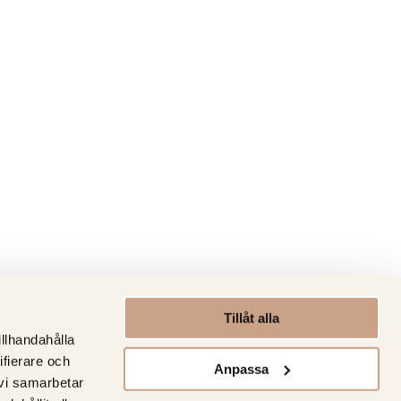
Tillåt alla
illhandahålla
ifierare och
Anpassa
 vi samarbetar