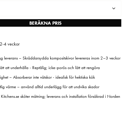
BERÄKNA PRIS
 2-4 veckor
g leverans – Skräddarsydda kompositskivor levereras inom 2–3 veckor
ätt att underhålla - Reptålig; icke-porös och lätt att rengöra
ghet – Absorberar inte vätskor - idealisk för hektiska kök
lig värme – använd alltid underlägg för att undvika skador
– Kitchens.se sköter mätning; leverans och installation försäkrad i Norden