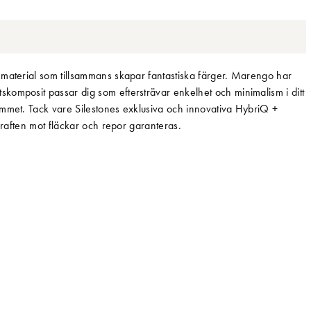
 material som tillsammans skapar fantastiska färger. Marengo har
komposit passar dig som eftersträvar enkelhet och minimalism i ditt
emmet. Tack vare Silestones exklusiva och innovativa HybriQ +
skraften mot fläckar och repor garanteras.