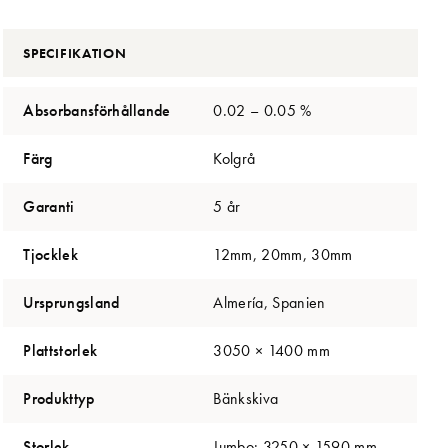
SPECIFIKATION
Absorbansförhållande
0.02 – 0.05 %
Färg
Kolgrå
Garanti
5 år
Tjocklek
12mm, 20mm, 30mm
Ursprungsland
Almería, Spanien
Plattstorlek
3050 × 1400 mm
Produkttyp
Bänkskiva
Storlek
Jumbo: 3250 × 1590 mm