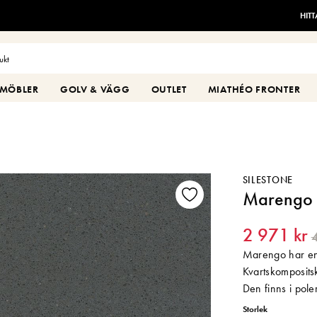
HIT
MÖBLER
GOLV & VÄGG
OUTLET
MIATHÉO FRONTER
SILESTONE
Marengo
2 971 kr
4
Marengo har en 
Kvartskompositsk
Den finns i pole
Storlek