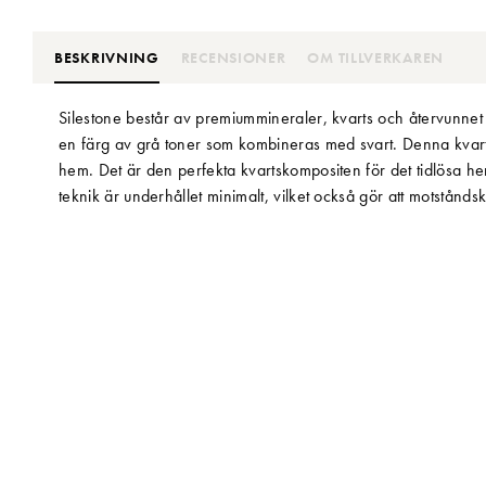
BESKRIVNING
RECENSIONER
OM TILLVERKAREN
Silestone består av premiummineraler, kvarts och återvunnet
en färg av grå toner som kombineras med svart. Denna kvarts
hem. Det är den perfekta kvartskompositen för det tidlösa h
teknik är underhållet minimalt, vilket också gör att motstånd