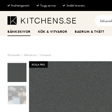
Kvalitetsgaranti
Trygg service
Snabb leverans
BÄNKSKIVOR
KÖK & VITVAROR
BADRUM & TVÄTT
Förstasidan
Bänkskivor
Komposit
KOLLA PRIS