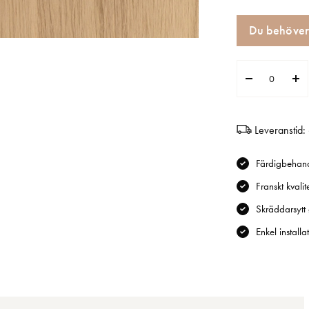
Du behöve
Leveranstid:
Färdigbehan
Franskt kvalit
Skräddarsytt 
Enkel installa