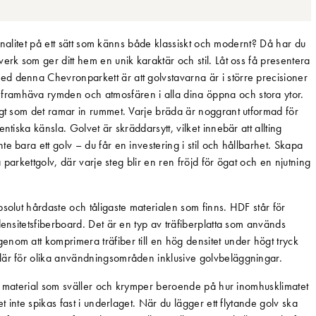
tionalitet på ett sätt som känns både klassiskt och modernt? Då har du
erk som ger ditt hem en unik karaktär och stil. Låt oss få presentera
d denna Chevronparkett är att golvstavarna är i större precisioner
framhäva rymden och atmosfären i alla dina öppna och stora ytor.
igt som det ramar in rummet. Varje bräda är noggrant utformad för
tiska känsla. Golvet är skräddarsytt, vilket innebär att allting
e bara ett golv – du får en investering i stil och hållbarhet. Skapa
a parkettgolv, där varje steg blir en ren fröjd för ögat och en njutning
solut hårdaste och tåligaste materialen som finns. HDF står för
densitetsfiberboard. Det är en typ av träfiberplatta som används
nom att komprimera träfiber till en hög densitet under högt tryck
lär för olika användningsområden inklusive golvbeläggningar.
ett material som sväller och krymper beroende på hur inomhusklimatet
t inte spikas fast i underlaget. När du lägger ett flytande golv ska