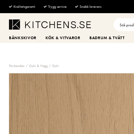
Kvalitetsgaranti
Trygg service
Snabb leverans
BÄNKSKIVOR
KÖK & VITVAROR
BADRUM & TVÄTT
Förstasidan
Golv & Vägg
Golv