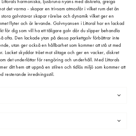
 Littorals harmoniska, ljusbruna nyans med diskreta, greiga
ot det varma - skapar en trivsam atmosfär i vilket rum det än
stora golvstavar skapar rörelse och dynamik vilket ger en
mmet flyter och är levande. Golvnyansen i Littoral har en lackad
kt för dig som vill ha ett tåligare golv där du slipper behandla
å ofta. Den lackade ytan på dessa parkettgolv förbättrar inte
ende, utan ger också en hållbarhet som kommer att stå ut med
r. Lacket skyddar träet mot slitage och ger en vacker, diskret
som det underlättar för rengöring och underhåll. Med Littorals
er ditt hem att uppnå en stilren och tidlös miljö som kommer att
d resterande inredningsstil.