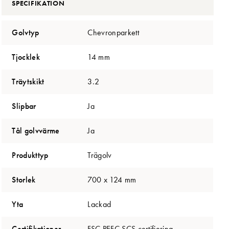
SPECIFIKATION
Golvtyp
Chevronparkett
Tjocklek
14 mm
Träytskikt
3.2
Slipbar
Ja
Tål golvvärme
Ja
Produkttyp
Trägolv
Storlek
700 x 124 mm
Yta
Lackad
Certifikationer
FSC,PEFC,SCS certifiering