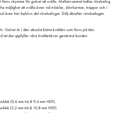
 finns utrymme för golvet att svälla. Mellanrummet kallas rörelsefog
 möjlighet att svälla även vid trösklar, dörrkarmar, trappor och i
 – så även här behövs det rörelsefogar. Dölj därefter rörelsefogen
lv. Golvet är i den absolut bästa kvalitén som finns på den
id att det uppfyller våra kvalitetskrav gentemot kunden.
jocklek (0,6 mm trä & 9,4 mm HDF).
ocklek (3,2 mm trä & 10,8 mm HDF).