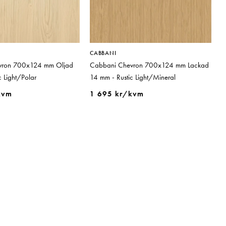
CABBANI
vron 700x124 mm Oljad
Cabbani Chevron 700x124 mm Lackad
c Light/Polar
14 mm - Rustic Light/Mineral
kvm
1 695 kr/kvm