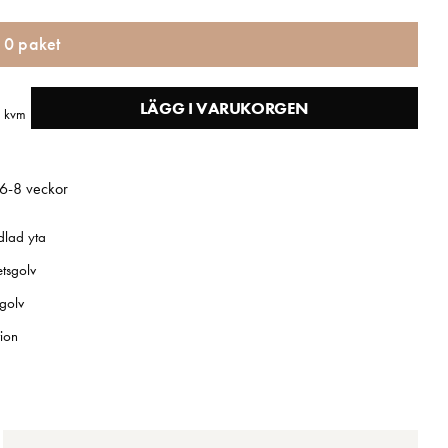
r
0
paket
LÄGG I VARUKORGEN
kvm
 6-8 veckor
dlad yta
etsgolv
golv
tion