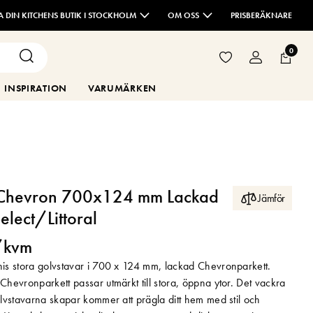
TA DIN KITCHENS BUTIK I STOCKHOLM
OM OSS
PRISBERÄKNARE
0
INSPIRATION
VARUMÄRKEN
Chevron 700x124 mm Lackad
Jämför
elect/Littoral
/kvm
s stora golvstavar i 700 x 124 mm, lackad Chevronparkett.
hevronparkett passar utmärkt till stora, öppna ytor. Det vackra
lvstavarna skapar kommer att prägla ditt hem med stil och