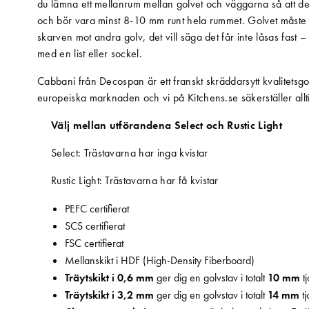
du lämna ett mellanrum mellan golvet och väggarna så att det
och bör vara minst 8-10 mm runt hela rummet. Golvet måste ha
skarven mot andra golv, det vill säga det får inte låsas fast
med en list eller sockel.
Cabbani från Decospan är ett franskt skräddarsytt kvalitetsgo
europeiska marknaden och vi på Kitchens.se säkerställer allt
Välj mellan utförandena Select och Rustic Light
Select: Trästavarna har inga kvistar
Rustic Light: Trästavarna har få kvistar
PEFC certifierat
SCS certifierat
FSC certifierat
Mellanskikt i HDF (High-Density Fiberboard)
Träytskikt i 0,6 mm
ger dig en golvstav i totalt
10 mm
t
Träytskikt i 3,2 mm
ger dig en golvstav i totalt
14 mm
tj