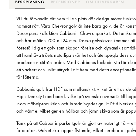
BESKRIVNING
RECENSIONER
OM TILLVERKAREN
Vill du förvandla ditt hem till en plats där design möter funk
hamnat rätt. Våra Chevrongolv är inte bara golv, de är konstv
Decospans kollektion Cabbani i Chevronparkett. Det unika me
och har måtten 700 x 124 mm. Dessa golvstavar kommer att 
Föreställ dig ett golv som skapar rörelse och dynamik samtid
att framhäva träets naturliga skönhet och återspegla dess auten
produceras utifrån order. Med Cabbanis lackade yta får du int
ett vackert och unikt uttryck i ditt hem med detta exceptionell
för fötterna.
Cabbanis golv har HDF som mellanskikt, vilket är ett av de ab
High-Density Fiberboard, vilket på svenska översätts till hög
inom möbelproduktion och inredningsdesign. HDF tillverkas ge
och värme, vilket ger en hållbar och jämn skiva som är popu
Tänk på att Cabbanis parkettgolv är gjort av naturligt trä – 
förändras. Golvet ska läggas flytande, vilket innebär att golve