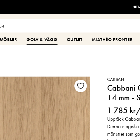
HIT
MÖBLER
GOLV & VÄGG
OUTLET
MIATHÉO FRONTER
CABBANI
Cabbani 
14 mm - S
1 785 kr
Upptäck Cabbani
Denna magiska C
mönstret som go