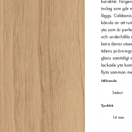
karaktär. Färgen
inslag som går m
läggs. Cabbanis 
känsla av att ru
yta som är perfe
och underhålla s
bara deras utse
tidens prövninga
glans samtidigt 
lackade yta komm
flyta samman me
Utförande
Select
Tjocklek
14 mm