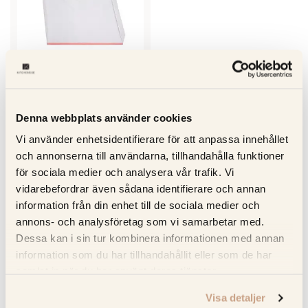
TOLLCO
Tollco droppskyddsbricka 60
cm Skydd för kyl & frys mot
Denna webbplats använder cookies
läckage och kondens
438 kr
Vi använder enhetsidentifierare för att anpassa innehållet
och annonserna till användarna, tillhandahålla funktioner
för sociala medier och analysera vår trafik. Vi
vidarebefordrar även sådana identifierare och annan
OFFERTFÖRFRÅGAN
information från din enhet till de sociala medier och
annons- och analysföretag som vi samarbetar med.
Dessa kan i sin tur kombinera informationen med annan
Leveranstid: 3-5 dagar
information som du har tillhandahållit eller som de har
samlat in när du har använt deras tjänster.
2 års produktgaranti
Visa detaljer
Prisvinnande produkter med minimal energiförbrukning