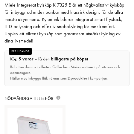
Miele Integrerat kylskåp K 7325 E är ett högkvalitativt kylskåp
Matberedare & Mixer
för inbyggnad under bänkar med klassisk design, för de allra
minsta utrymmena. Kylen inkluderar integrerat smart frysfack,
Vattenkokare
LED-belysning och effektiv snabbkylning för mer komfort.
Upplev ett stilrent kylskåp som garanterar utmärkt kylning av
dina livsmedel!
ERBJUDANDE
Köp
5 varor
– få den
billigaste på köpet
Rabatten dras av i offerten. Gäller hela Mieles sortiment på vitvaror och
dammsugare.
Hällar med inbyggd fläkt räknas som
2 produkter
i kampanjen.
NÖDVÄNDIGA TILLBEHÖR