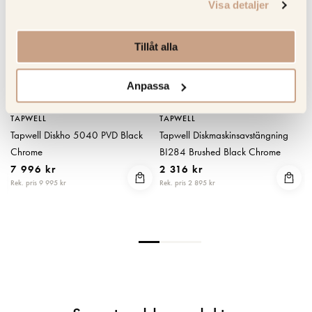
Visa detaljer
Tillåt alla
Anpassa
TAPWELL
TAPWELL
Tapwell Diskho 5040 PVD Black
Tapwell Diskmaskinsavstängning
Chrome
BI284 Brushed Black Chrome
7 996 kr
2 316 kr
Rek. pris 9 995 kr
Rek. pris 2 895 kr
R