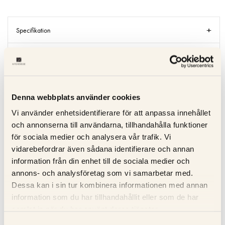
Specifikation
Beskrivning
Recensioner
Denna webbplats använder cookies
Om tillverkaren
Vi använder enhetsidentifierare för att anpassa innehållet
och annonserna till användarna, tillhandahålla funktioner
Produktblad
för sociala medier och analysera vår trafik. Vi
vidarebefordrar även sådana identifierare och annan
information från din enhet till de sociala medier och
annons- och analysföretag som vi samarbetar med.
RELATERADE PRODUKTER
Dessa kan i sin tur kombinera informationen med annan
information som du har tillhandahållit eller som de har
KOLLA PRISET
KOLLA PRISET
samlat in när du har använt deras tjänster.